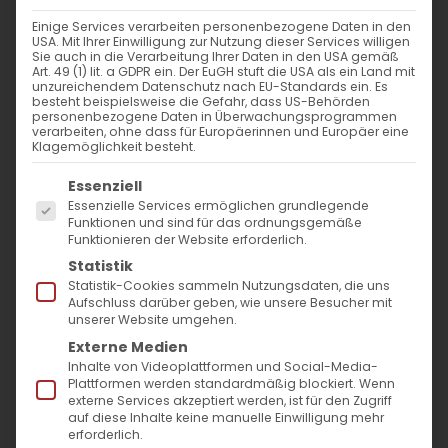
Einige Services verarbeiten personenbezogene Daten in den
Katechese und Glaubensweitergabe
USA. Mit Ihrer Einwilligung zur Nutzung dieser Services willigen
Sie auch in die Verarbeitung Ihrer Daten in den USA gemäß
digital
Art. 49 (1) lit. a GDPR ein. Der EuGH stuft die USA als ein Land mit
unzureichendem Datenschutz nach EU-Standards ein. Es
besteht beispielsweise die Gefahr, dass US-Behörden
personenbezogene Daten in Überwachungsprogrammen
Katechese und Glaubensweitergabe digital
verarbeiten, ohne dass für Europäerinnen und Europäer eine
Klagemöglichkeit besteht.
Wie sieht es aus [...]
Es folgt eine Liste der Service-Gruppen, für die
Essenziell
Essenzielle Services ermöglichen grundlegende
Funktionen und sind für das ordnungsgemäße
29. November 2021
|
Allgemein
,
Gemeinde
Funktionieren der Website erforderlich.
Weiterlesen
Statistik
Statistik-Cookies sammeln Nutzungsdaten, die uns
Aufschluss darüber geben, wie unsere Besucher mit
unserer Website umgehen.
Externe Medien
Inhalte von Videoplattformen und Social-Media-
Plattformen werden standardmäßig blockiert. Wenn
externe Services akzeptiert werden, ist für den Zugriff
auf diese Inhalte keine manuelle Einwilligung mehr
erforderlich.