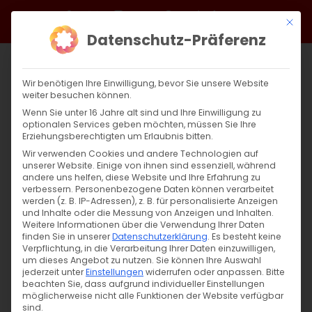
Zum
Facebook
X
Instagram
YouTube
Spotify
Telegram
LinkedIn
SoundCloud
Mit di
Inhalt
Datenschutz-Präferenz
springen
Wir benötigen Ihre Einwilligung, bevor Sie unsere Website
weiter besuchen können.
Wenn Sie unter 16 Jahre alt sind und Ihre Einwilligung zu
optionalen Services geben möchten, müssen Sie Ihre
Erziehungsberechtigten um Erlaubnis bitten.
Wir verwenden Cookies und andere Technologien auf
unserer Website. Einige von ihnen sind essenziell, während
andere uns helfen, diese Website und Ihre Erfahrung zu
verbessern.
Personenbezogene Daten können verarbeitet
werden (z. B. IP-Adressen), z. B. für personalisierte Anzeigen
und Inhalte oder die Messung von Anzeigen und Inhalten.
Weitere Informationen über die Verwendung Ihrer Daten
finden Sie in unserer
Datenschutzerklärung
.
Es besteht keine
Verpflichtung, in die Verarbeitung Ihrer Daten einzuwilligen,
um dieses Angebot zu nutzen.
Sie können Ihre Auswahl
jederzeit unter
Einstellungen
widerrufen oder anpassen.
Bitte
beachten Sie, dass aufgrund individueller Einstellungen
möglicherweise nicht alle Funktionen der Website verfügbar
sind.