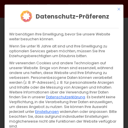
Zum
Facebook
X
Instagram
YouTube
Spotify
Telegram
LinkedIn
SoundCloud
Mit di
Inhalt
Datenschutz-Präferenz
springen
Wir benötigen Ihre Einwilligung, bevor Sie unsere Website
weiter besuchen können.
Wenn Sie unter 16 Jahre alt sind und Ihre Einwilligung zu
optionalen Services geben möchten, müssen Sie Ihre
Erziehungsberechtigten um Erlaubnis bitten.
Wir verwenden Cookies und andere Technologien auf
unserer Website. Einige von ihnen sind essenziell, während
andere uns helfen, diese Website und Ihre Erfahrung zu
Unsere Gottesdienste im Juni
verbessern.
Personenbezogene Daten können verarbeitet
werden (z. B. IP-Adressen), z. B. für personalisierte Anzeigen
und Inhalte oder die Messung von Anzeigen und Inhalten.
Weitere Informationen über die Verwendung Ihrer Daten
Unsere Gottesdienste im Juni Սիրելի
finden Sie in unserer
Datenschutzerklärung
.
Es besteht keine
Հայրենակիցներ, սիրով կը [...]
Verpflichtung, in die Verarbeitung Ihrer Daten einzuwilligen,
um dieses Angebot zu nutzen.
Sie können Ihre Auswahl
jederzeit unter
Einstellungen
widerrufen oder anpassen.
Bitte
beachten Sie, dass aufgrund individueller Einstellungen
möglicherweise nicht alle Funktionen der Website verfügbar
28. Mai 2025
|
Allgemein
,
Gemeinde
sind.