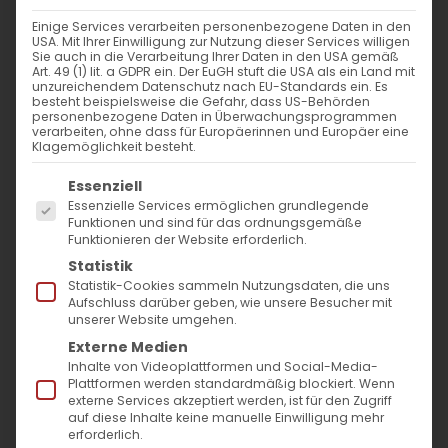
Weiterlesen
Einige Services verarbeiten personenbezogene Daten in den
USA. Mit Ihrer Einwilligung zur Nutzung dieser Services willigen
Sie auch in die Verarbeitung Ihrer Daten in den USA gemäß
Art. 49 (1) lit. a GDPR ein. Der EuGH stuft die USA als ein Land mit
unzureichendem Datenschutz nach EU-Standards ein. Es
besteht beispielsweise die Gefahr, dass US-Behörden
personenbezogene Daten in Überwachungsprogrammen
verarbeiten, ohne dass für Europäerinnen und Europäer eine
Klagemöglichkeit besteht.
Es folgt eine Liste der Service-Gruppen, für die
Essenziell
Essenzielle Services ermöglichen grundlegende
SUCHE
Funktionen und sind für das ordnungsgemäße
Funktionieren der Website erforderlich.
Statistik
Suche
Statistik-Cookies sammeln Nutzungsdaten, die uns
nach:
Aufschluss darüber geben, wie unsere Besucher mit
unserer Website umgehen.
Externe Medien
AKTUELLES
Inhalte von Videoplattformen und Social-Media-
Plattformen werden standardmäßig blockiert. Wenn
externe Services akzeptiert werden, ist für den Zugriff
Im Fokus: August
auf diese Inhalte keine manuelle Einwilligung mehr
erforderlich.