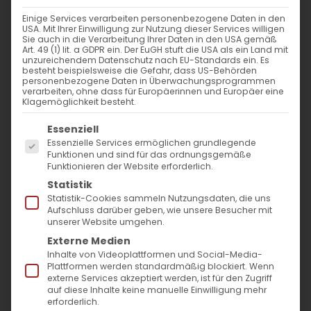
Einige Services verarbeiten personenbezogene Daten in den
USA. Mit Ihrer Einwilligung zur Nutzung dieser Services willigen
Sie auch in die Verarbeitung Ihrer Daten in den USA gemäß
Karwoche und Ostern 2026
Art. 49 (1) lit. a GDPR ein. Der EuGH stuft die USA als ein Land mit
unzureichendem Datenschutz nach EU-Standards ein. Es
besteht beispielsweise die Gefahr, dass US-Behörden
personenbezogene Daten in Überwachungsprogrammen
Karwoche und Ostern 2026
verarbeiten, ohne dass für Europäerinnen und Europäer eine
Klagemöglichkeit besteht.
Gottesdienstplan für Stuttgart und [...]
Es folgt eine Liste der Service-Gruppen, für die
Essenziell
Essenzielle Services ermöglichen grundlegende
Funktionen und sind für das ordnungsgemäße
18. März 2026
|
Aktuell
,
Allgemein
Funktionieren der Website erforderlich.
Weiterlesen
Statistik
Statistik-Cookies sammeln Nutzungsdaten, die uns
Aufschluss darüber geben, wie unsere Besucher mit
unserer Website umgehen.
Externe Medien
Inhalte von Videoplattformen und Social-Media-
Plattformen werden standardmäßig blockiert. Wenn
externe Services akzeptiert werden, ist für den Zugriff
auf diese Inhalte keine manuelle Einwilligung mehr
erforderlich.