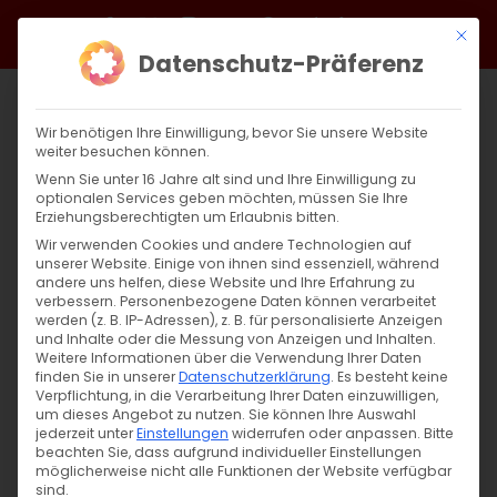
Zum
Facebook
X
Instagram
YouTube
Spotify
Telegram
LinkedIn
SoundCloud
Mit di
Inhalt
Datenschutz-Präferenz
springen
Wir benötigen Ihre Einwilligung, bevor Sie unsere Website
weiter besuchen können.
Wenn Sie unter 16 Jahre alt sind und Ihre Einwilligung zu
optionalen Services geben möchten, müssen Sie Ihre
Erziehungsberechtigten um Erlaubnis bitten.
Wir verwenden Cookies und andere Technologien auf
unserer Website. Einige von ihnen sind essenziell, während
andere uns helfen, diese Website und Ihre Erfahrung zu
verbessern.
Personenbezogene Daten können verarbeitet
werden (z. B. IP-Adressen), z. B. für personalisierte Anzeigen
und Inhalte oder die Messung von Anzeigen und Inhalten.
Weitere Informationen über die Verwendung Ihrer Daten
finden Sie in unserer
Datenschutzerklärung
.
Es besteht keine
Verpflichtung, in die Verarbeitung Ihrer Daten einzuwilligen,
um dieses Angebot zu nutzen.
Sie können Ihre Auswahl
jederzeit unter
Einstellungen
widerrufen oder anpassen.
Bitte
beachten Sie, dass aufgrund individueller Einstellungen
möglicherweise nicht alle Funktionen der Website verfügbar
sind.