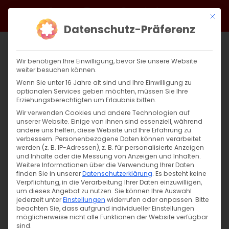
Zum
Facebook
X
Instagram
YouTube
Spotify
Telegram
LinkedIn
SoundCloud
Mit di
Inhalt
Datenschutz-Präferenz
springen
Wir benötigen Ihre Einwilligung, bevor Sie unsere Website
weiter besuchen können.
Wenn Sie unter 16 Jahre alt sind und Ihre Einwilligung zu
optionalen Services geben möchten, müssen Sie Ihre
Erziehungsberechtigten um Erlaubnis bitten.
Wir verwenden Cookies und andere Technologien auf
unserer Website. Einige von ihnen sind essenziell, während
andere uns helfen, diese Website und Ihre Erfahrung zu
Das Licht der Hoffnung
verbessern.
Personenbezogene Daten können verarbeitet
werden (z. B. IP-Adressen), z. B. für personalisierte Anzeigen
und Inhalte oder die Messung von Anzeigen und Inhalten.
Weitere Informationen über die Verwendung Ihrer Daten
Das Licht der Hoffnung Wie die Armenische
finden Sie in unserer
Datenschutzerklärung
.
Es besteht keine
Kirche [...]
Verpflichtung, in die Verarbeitung Ihrer Daten einzuwilligen,
um dieses Angebot zu nutzen.
Sie können Ihre Auswahl
jederzeit unter
Einstellungen
widerrufen oder anpassen.
Bitte
beachten Sie, dass aufgrund individueller Einstellungen
möglicherweise nicht alle Funktionen der Website verfügbar
15. November 2024
|
Aktuell
,
Glaubensfragen
sind.