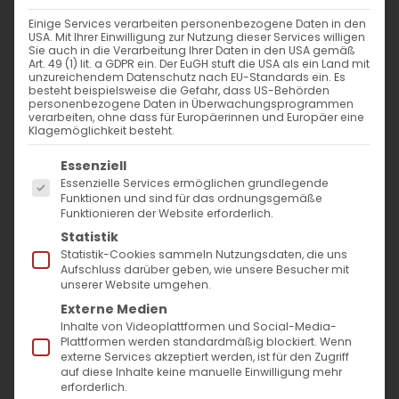
Weiterlesen
Einige Services verarbeiten personenbezogene Daten in den
USA. Mit Ihrer Einwilligung zur Nutzung dieser Services willigen
Sie auch in die Verarbeitung Ihrer Daten in den USA gemäß
Art. 49 (1) lit. a GDPR ein. Der EuGH stuft die USA als ein Land mit
unzureichendem Datenschutz nach EU-Standards ein. Es
besteht beispielsweise die Gefahr, dass US-Behörden
personenbezogene Daten in Überwachungsprogrammen
verarbeiten, ohne dass für Europäerinnen und Europäer eine
Klagemöglichkeit besteht.
Es folgt eine Liste der Service-Gruppen, für die
Essenziell
Essenzielle Services ermöglichen grundlegende
SUCHE
Funktionen und sind für das ordnungsgemäße
Funktionieren der Website erforderlich.
Statistik
Suche
Statistik-Cookies sammeln Nutzungsdaten, die uns
nach:
Aufschluss darüber geben, wie unsere Besucher mit
unserer Website umgehen.
Externe Medien
AKTUELLES
Inhalte von Videoplattformen und Social-Media-
Plattformen werden standardmäßig blockiert. Wenn
externe Services akzeptiert werden, ist für den Zugriff
Im Fokus: August
auf diese Inhalte keine manuelle Einwilligung mehr
erforderlich.