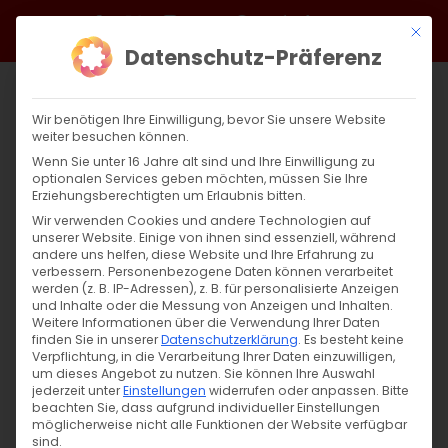
Zum
Facebook
X
Instagram
YouTube
Spotify
Telegram
LinkedIn
SoundCloud
Mit di
Inhalt
Datenschutz-Präferenz
springen
Wir benötigen Ihre Einwilligung, bevor Sie unsere Website
weiter besuchen können.
Wenn Sie unter 16 Jahre alt sind und Ihre Einwilligung zu
optionalen Services geben möchten, müssen Sie Ihre
Erziehungsberechtigten um Erlaubnis bitten.
Wir verwenden Cookies und andere Technologien auf
unserer Website. Einige von ihnen sind essenziell, während
andere uns helfen, diese Website und Ihre Erfahrung zu
Fest der Heiligen Apostel Andreas und
verbessern.
Personenbezogene Daten können verarbeitet
werden (z. B. IP-Adressen), z. B. für personalisierte Anzeigen
Philippus
und Inhalte oder die Messung von Anzeigen und Inhalten.
Weitere Informationen über die Verwendung Ihrer Daten
finden Sie in unserer
Datenschutzerklärung
.
Es besteht keine
Fest der Heiligen Apostel Andreas und
Verpflichtung, in die Verarbeitung Ihrer Daten einzuwilligen,
um dieses Angebot zu nutzen.
Sie können Ihre Auswahl
Philippus "Komm [...]
jederzeit unter
Einstellungen
widerrufen oder anpassen.
Bitte
beachten Sie, dass aufgrund individueller Einstellungen
möglicherweise nicht alle Funktionen der Website verfügbar
sind.