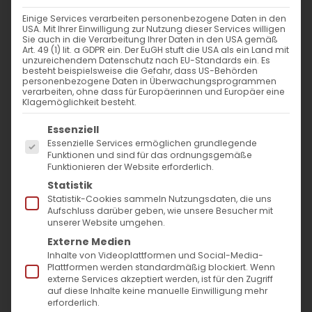
16. November 2024
|
Allgemein
,
Glaubensfragen
Einige Services verarbeiten personenbezogene Daten in den
Weiterlesen
USA. Mit Ihrer Einwilligung zur Nutzung dieser Services willigen
Sie auch in die Verarbeitung Ihrer Daten in den USA gemäß
Art. 49 (1) lit. a GDPR ein. Der EuGH stuft die USA als ein Land mit
unzureichendem Datenschutz nach EU-Standards ein. Es
besteht beispielsweise die Gefahr, dass US-Behörden
personenbezogene Daten in Überwachungsprogrammen
verarbeiten, ohne dass für Europäerinnen und Europäer eine
Klagemöglichkeit besteht.
Es folgt eine Liste der Service-Gruppen, für die
Essenziell
Essenzielle Services ermöglichen grundlegende
Funktionen und sind für das ordnungsgemäße
Funktionieren der Website erforderlich.
SUCHE
Statistik
Statistik-Cookies sammeln Nutzungsdaten, die uns
Suche
Aufschluss darüber geben, wie unsere Besucher mit
unserer Website umgehen.
nach:
Externe Medien
Inhalte von Videoplattformen und Social-Media-
Plattformen werden standardmäßig blockiert. Wenn
AKTUELLES
externe Services akzeptiert werden, ist für den Zugriff
auf diese Inhalte keine manuelle Einwilligung mehr
Im Fokus: August
erforderlich.