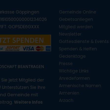
arkasse Göppingen
Gemeinde Online
E11610500000001234026
Gebetsanliegen
WIFT: GOPSDE6GXXX
Mitglied werden
Newsletter
Gottesdienste & Events
Spenden & Helfen
Gedenktage
Presse
EDSCHAFT BEANTRAGEN
Wichtige Links
Anredeformen
Sie jetzt Mitglied der
Armenische Namen
 Unterstützen Sie Ihre
Armenien
und Gemeinde mit
Arzach
eitrag.
Weitere Infos