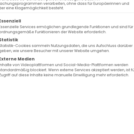
achungsprogrammen verarbeiten, ohne dass für Europäerinnen und
er eine Klagemöglichkeit besteht.
olgt eine Liste der Service-Gruppen, für die eine Ein
Essenziell
Essenzielle Services ermöglichen grundlegende Funktionen und sind für
ordnungsgemäße Funktionieren der Website erforderlich.
Statistik
Statistik-Cookies sammeln Nutzungsdaten, die uns Aufschluss darüber
geben, wie unsere Besucher mit unserer Website umgehen.
Externe Medien
Inhalte von Videoplattformen und Social-Media-Plattformen werden
standardmäßig blockiert. Wenn externe Services akzeptiert werden, ist f
Zugriff auf diese Inhalte keine manuelle Einwilligung mehr erforderlich.