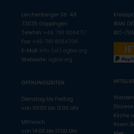
Lerchenberger Str. 48
Kreissp
73035 Göppingen
IBAN: D
Telefon:
+49 7161 8084717
BIC-/S
Fax:
+49 7161 8084709
E-Mail:
info (at) agbw.org
Webseite:
agbw.org
MITGLI
ÖFFNUNGSZEITEN
Werden 
Dienstag bis Freitag
Diözese!
von 09:00 bis 12:00 Uhr
Kirche 
Mittwoch
Ihrem B
von 14:00 bis 17:00 Uhr
hier