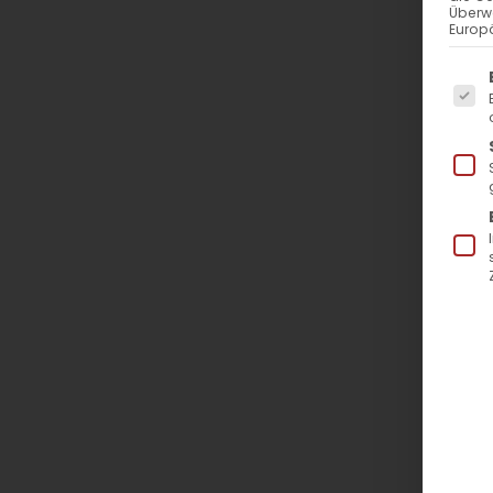
Überw
Europä
Es f