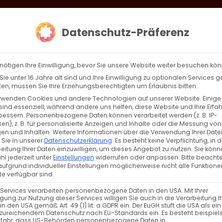
loud
AKTION HEIMAT SCHAFFEN!
Gottesdienste & Events
Se
Datenschutz-Präferenz
AGBW
WIR
BEKENN
nötigen Ihre Einwilligung, bevor Sie unsere Website weiter besuchen kö
ie unter 16 Jahre alt sind und Ihre Einwilligung zu optionalen Services 
n, müssen Sie Ihre Erziehungsberechtigten um Erlaubnis bitten.
rwenden Cookies und andere Technologien auf unserer Website. Einige
r große Heilige
sind essenziell, während andere uns helfen, diese Website und Ihre Erfa
bessern.
Personenbezogene Daten können verarbeitet werden (z. B. IP-
en), z. B. für personalisierte Anzeigen und Inhalte oder die Messung von
 große Heilige Hl. Basilios der Große, Hl. [...]
en und Inhalten.
Weitere Informationen über die Verwendung Ihrer Date
 Sie in unserer
Datenschutzerklärung
.
Es besteht keine Verpflichtung, in d
eitung Ihrer Daten einzuwilligen, um dieses Angebot zu nutzen.
Sie könn
l jederzeit unter
Einstellungen
widerrufen oder anpassen.
Bitte beachte
ufgrund individueller Einstellungen möglicherweise nicht alle Funktione
Weiterle
e verfügbar sind.
 Services verarbeiten personenbezogene Daten in den USA. Mit Ihrer
ligung zur Nutzung dieser Services willigen Sie auch in die Verarbeitung I
in den USA gemäß Art. 49 (1) lit. a GDPR ein. Der EuGH stuft die USA als ei
zureichendem Datenschutz nach EU-Standards ein. Es besteht beispiel
efahr, dass US-Behörden personenbezogene Daten in