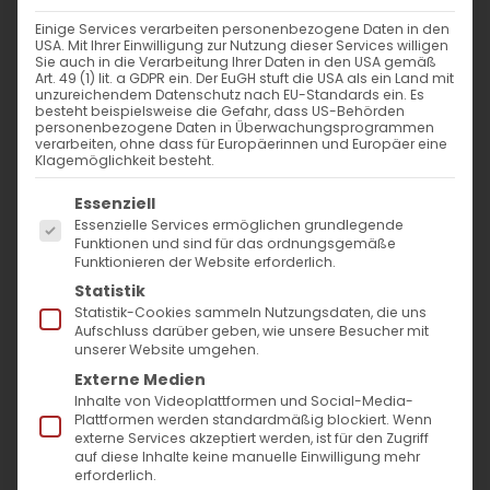
Weiterlesen
Einige Services verarbeiten personenbezogene Daten in den
USA. Mit Ihrer Einwilligung zur Nutzung dieser Services willigen
Sie auch in die Verarbeitung Ihrer Daten in den USA gemäß
Art. 49 (1) lit. a GDPR ein. Der EuGH stuft die USA als ein Land mit
unzureichendem Datenschutz nach EU-Standards ein. Es
besteht beispielsweise die Gefahr, dass US-Behörden
personenbezogene Daten in Überwachungsprogrammen
verarbeiten, ohne dass für Europäerinnen und Europäer eine
Klagemöglichkeit besteht.
Es folgt eine Liste der Service-Gruppen, für die
Essenziell
Essenzielle Services ermöglichen grundlegende
SUCHE
Funktionen und sind für das ordnungsgemäße
Funktionieren der Website erforderlich.
Statistik
Suche
Statistik-Cookies sammeln Nutzungsdaten, die uns
nach:
Aufschluss darüber geben, wie unsere Besucher mit
unserer Website umgehen.
Externe Medien
AKTUELLES
Inhalte von Videoplattformen und Social-Media-
Plattformen werden standardmäßig blockiert. Wenn
externe Services akzeptiert werden, ist für den Zugriff
Im Fokus: August
auf diese Inhalte keine manuelle Einwilligung mehr
erforderlich.