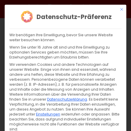
Zum
Facebook
X
Instagram
YouTube
Spotify
Telegram
LinkedIn
SoundCloud
Mit di
Inhalt
Datenschutz-Präferenz
springen
Wir benötigen Ihre Einwilligung, bevor Sie unsere Website
weiter besuchen können.
Wenn Sie unter 16 Jahre alt sind und Ihre Einwilligung zu
optionalen Services geben möchten, müssen Sie Ihre
Erziehungsberechtigten um Erlaubnis bitten.
Wir verwenden Cookies und andere Technologien auf
unserer Website. Einige von ihnen sind essenziell, während
andere uns helfen, diese Website und Ihre Erfahrung zu
Gedenken an Hrant Dink
verbessern.
Personenbezogene Daten können verarbeitet
werden (z. B. IP-Adressen), z. B. für personalisierte Anzeigen
und Inhalte oder die Messung von Anzeigen und Inhalten.
Weitere Informationen über die Verwendung Ihrer Daten
Gedenken an Hrant Dink Eine Stimme der
finden Sie in unserer
Datenschutzerklärung
.
Es besteht keine
Wahrheit [...]
Verpflichtung, in die Verarbeitung Ihrer Daten einzuwilligen,
um dieses Angebot zu nutzen.
Sie können Ihre Auswahl
jederzeit unter
Einstellungen
widerrufen oder anpassen.
Bitte
beachten Sie, dass aufgrund individueller Einstellungen
möglicherweise nicht alle Funktionen der Website verfügbar
19. Januar 2025
|
Allgemein
sind.