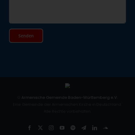
©
Armenische Gemeinde Baden-Württemberg e.V.
Eine Gemeinde der Armenischen Kirche in Deutschland.
Alle Rechte vorbehalten.
Facebook
X
Instagram
YouTube
Spotify
Telegram
LinkedIn
SoundCloud