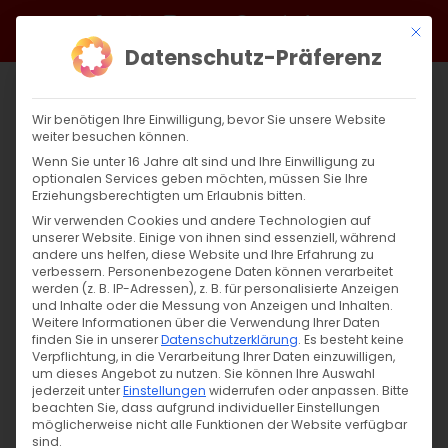
Zum
Facebook
X
Instagram
YouTube
Spotify
Telegram
LinkedIn
SoundCloud
Mit di
Inhalt
Datenschutz-Präferenz
springen
Wir benötigen Ihre Einwilligung, bevor Sie unsere Website
weiter besuchen können.
Wenn Sie unter 16 Jahre alt sind und Ihre Einwilligung zu
optionalen Services geben möchten, müssen Sie Ihre
Erziehungsberechtigten um Erlaubnis bitten.
Wir verwenden Cookies und andere Technologien auf
unserer Website. Einige von ihnen sind essenziell, während
andere uns helfen, diese Website und Ihre Erfahrung zu
In den Tiefen des Schweigens
verbessern.
Personenbezogene Daten können verarbeitet
werden (z. B. IP-Adressen), z. B. für personalisierte Anzeigen
und Inhalte oder die Messung von Anzeigen und Inhalten.
Weitere Informationen über die Verwendung Ihrer Daten
Audioversion des Beitrags [...]
finden Sie in unserer
Datenschutzerklärung
.
Es besteht keine
Verpflichtung, in die Verarbeitung Ihrer Daten einzuwilligen,
um dieses Angebot zu nutzen.
Sie können Ihre Auswahl
jederzeit unter
Einstellungen
widerrufen oder anpassen.
Bitte
18. April 2025
|
Glaubensfragen
beachten Sie, dass aufgrund individueller Einstellungen
Weiterlesen
möglicherweise nicht alle Funktionen der Website verfügbar
sind.