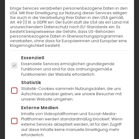
Einige Services verarbeiten personenbezogene Daten in den
USA. Mit Ihrer Einwilligung zur Nutzung dieser Services willigen
Sie auch in die Verarbeitung Ihrer Daten in den USA gemäß
Art. 49 (1) lit. a GDPR ein. Der EuGH stuft die USA als ein Land mit
unzureichendem Datenschutz nach EU-Standards ein. Es
besteht beispielsweise die Gefahr, dass US-Behörden
personenbezogene Daten in Überwachungsprogrammen
verarbeiten, ohne dass für Europäerinnen und Europäer eine
Klagemöglichkeit besteht.
Es folgt eine Liste der Service-Gruppen, für die
Essenziell
SUCHE
Essenzielle Services ermöglichen grundlegende
Funktionen und sind für das ordnungsgemäße
Suche
Funktionieren der Website erforderlich.
Statistik
nach:
Statistik-Cookies sammeln Nutzungsdaten, die uns
Aufschluss darüber geben, wie unsere Besucher mit
unserer Website umgehen.
AKTUELLES
Externe Medien
Inhalte von Videoplattformen und Social-Media-
Im Fokus: August
Plattformen werden standardmäßig blockiert. Wenn
externe Services akzeptiert werden, ist für den Zugriff
auf diese Inhalte keine manuelle Einwilligung mehr
Sichtbar sein, ins Gespräch kommen
erforderlich.