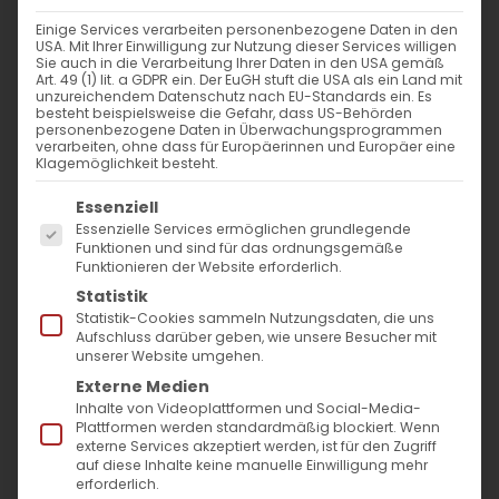
Einige Services verarbeiten personenbezogene Daten in den
USA. Mit Ihrer Einwilligung zur Nutzung dieser Services willigen
Sie auch in die Verarbeitung Ihrer Daten in den USA gemäß
Art. 49 (1) lit. a GDPR ein. Der EuGH stuft die USA als ein Land mit
unzureichendem Datenschutz nach EU-Standards ein. Es
besteht beispielsweise die Gefahr, dass US-Behörden
personenbezogene Daten in Überwachungsprogrammen
verarbeiten, ohne dass für Europäerinnen und Europäer eine
Klagemöglichkeit besteht.
Es folgt eine Liste der Service-Gruppen, für die
Essenziell
SUCHE
Essenzielle Services ermöglichen grundlegende
Funktionen und sind für das ordnungsgemäße
Suche
Funktionieren der Website erforderlich.
Statistik
nach:
Statistik-Cookies sammeln Nutzungsdaten, die uns
Aufschluss darüber geben, wie unsere Besucher mit
unserer Website umgehen.
AKTUELLES
Externe Medien
Inhalte von Videoplattformen und Social-Media-
Im Fokus: August
Plattformen werden standardmäßig blockiert. Wenn
externe Services akzeptiert werden, ist für den Zugriff
auf diese Inhalte keine manuelle Einwilligung mehr
Sichtbar sein, ins Gespräch kommen
erforderlich.