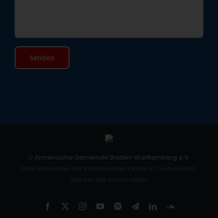
©
Armenische Gemeinde Baden-Württemberg e.V.
Eine Gemeinde der Armenischen Kirche in Deutschland.
Alle Rechte vorbehalten.
Facebook
X
Instagram
YouTube
Spotify
Telegram
LinkedIn
SoundCloud