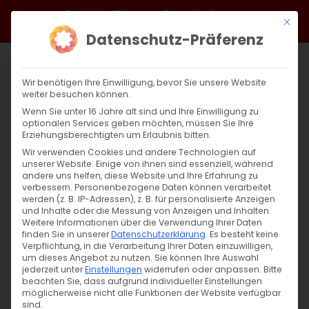
Zum
Facebook
X
Instagram
YouTube
Spotify
Telegram
LinkedIn
SoundCloud
Mit di
Inhalt
Datenschutz-Präferenz
springen
Wir benötigen Ihre Einwilligung, bevor Sie unsere Website
weiter besuchen können.
Wenn Sie unter 16 Jahre alt sind und Ihre Einwilligung zu
optionalen Services geben möchten, müssen Sie Ihre
Erziehungsberechtigten um Erlaubnis bitten.
Wir verwenden Cookies und andere Technologien auf
unserer Website. Einige von ihnen sind essenziell, während
andere uns helfen, diese Website und Ihre Erfahrung zu
In den Tiefen des Schweigens
verbessern.
Personenbezogene Daten können verarbeitet
werden (z. B. IP-Adressen), z. B. für personalisierte Anzeigen
und Inhalte oder die Messung von Anzeigen und Inhalten.
Weitere Informationen über die Verwendung Ihrer Daten
Audioversion des Beitrags [...]
finden Sie in unserer
Datenschutzerklärung
.
Es besteht keine
Verpflichtung, in die Verarbeitung Ihrer Daten einzuwilligen,
um dieses Angebot zu nutzen.
Sie können Ihre Auswahl
jederzeit unter
Einstellungen
widerrufen oder anpassen.
Bitte
18. April 2025
|
Glaubensfragen
beachten Sie, dass aufgrund individueller Einstellungen
Weiterlesen
möglicherweise nicht alle Funktionen der Website verfügbar
sind.