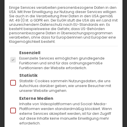
Weiterlesen
Einige Services verarbeiten personenbezogene Daten in den
USA. Mit Ihrer Einwilligung zur Nutzung dieser Services willigen
Sie auch in die Verarbeitung Ihrer Daten in den USA gemäß
Art. 49 (1) lit. a GDPR ein. Der EuGH stuft die USA als ein Land mit
unzureichendem Datenschutz nach EU-Standards ein. Es
besteht beispielsweise die Gefahr, dass US-Behörden
personenbezogene Daten in Überwachungsprogrammen
verarbeiten, ohne dass für Europäerinnen und Europäer eine
Klagemöglichkeit besteht.
Es folgt eine Liste der Service-Gruppen, für die
Essenziell
Essenzielle Services ermöglichen grundlegende
SUCHE
Funktionen und sind für das ordnungsgemäße
Funktionieren der Website erforderlich.
Statistik
Suche
Statistik-Cookies sammeln Nutzungsdaten, die uns
nach:
Aufschluss darüber geben, wie unsere Besucher mit
unserer Website umgehen.
Externe Medien
AKTUELLES
Inhalte von Videoplattformen und Social-Media-
Plattformen werden standardmäßig blockiert. Wenn
externe Services akzeptiert werden, ist für den Zugriff
Im Fokus: August
auf diese Inhalte keine manuelle Einwilligung mehr
erforderlich.