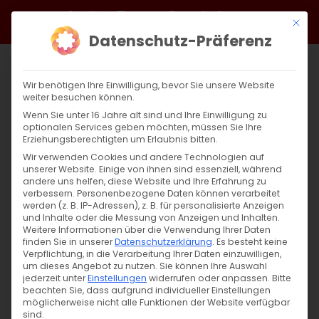
Zum
Facebook
X
Instagram
YouTube
Spotify
Telegram
LinkedIn
SoundCloud
Mit di
Inhalt
Datenschutz-Präferenz
springen
Wir benötigen Ihre Einwilligung, bevor Sie unsere Website
weiter besuchen können.
Wenn Sie unter 16 Jahre alt sind und Ihre Einwilligung zu
optionalen Services geben möchten, müssen Sie Ihre
Erziehungsberechtigten um Erlaubnis bitten.
Wir verwenden Cookies und andere Technologien auf
unserer Website. Einige von ihnen sind essenziell, während
andere uns helfen, diese Website und Ihre Erfahrung zu
Der heilige Jakob von Nisibis
verbessern.
Personenbezogene Daten können verarbeitet
werden (z. B. IP-Adressen), z. B. für personalisierte Anzeigen
und Inhalte oder die Messung von Anzeigen und Inhalten.
Weitere Informationen über die Verwendung Ihrer Daten
Gedenktag des Hl. Hakob von Mtsbin
finden Sie in unserer
Datenschutzerklärung
.
Es besteht keine
(Jakobus von Nisibis) [...]
Verpflichtung, in die Verarbeitung Ihrer Daten einzuwilligen,
um dieses Angebot zu nutzen.
Sie können Ihre Auswahl
jederzeit unter
Einstellungen
widerrufen oder anpassen.
Bitte
beachten Sie, dass aufgrund individueller Einstellungen
möglicherweise nicht alle Funktionen der Website verfügbar
13. Dezember 2025
|
Abteilung Glaube
sind.