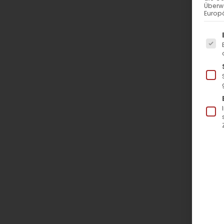
Überw
Europä
Es f