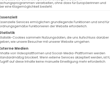
achungsprogrammen verarbeiten, ohne dass für Europäerinnen und
er eine Klagemöglichkeit besteht.
olgt eine Liste der Service-Gruppen, für die eine Ein
Essenziell
Essenzielle Services ermöglichen grundlegende Funktionen und sind für
ordnungsgemäße Funktionieren der Website erforderlich.
Statistik
Statistik-Cookies sammeln Nutzungsdaten, die uns Aufschluss darüber
geben, wie unsere Besucher mit unserer Website umgehen.
Externe Medien
Inhalte von Videoplattformen und Social-Media-Plattformen werden
standardmäßig blockiert. Wenn externe Services akzeptiert werden, ist f
Zugriff auf diese Inhalte keine manuelle Einwilligung mehr erforderlich.