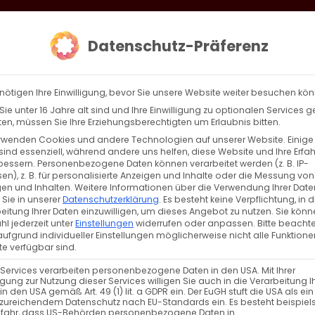
loud
AKTION HEIMAT SCHAFFEN!
Gottesdienste & Events
Se
Datenschutz-Präferenz
AGBW
WIR
BEKENN
nötigen Ihre Einwilligung, bevor Sie unsere Website weiter besuchen kö
ie unter 16 Jahre alt sind und Ihre Einwilligung zu optionalen Services 
n, müssen Sie Ihre Erziehungsberechtigten um Erlaubnis bitten.
rwenden Cookies und andere Technologien auf unserer Website. Einige
ellungnahme
sind essenziell, während andere uns helfen, diese Website und Ihre Erfa
bessern.
Personenbezogene Daten können verarbeitet werden (z. B. IP-
en), z. B. für personalisierte Anzeigen und Inhalte oder die Messung von
 großem Entsetzen haben wir von der Verwüstung d
en und Inhalten.
Weitere Informationen über die Verwendung Ihrer Date
 Sie in unserer
Datenschutzerklärung
.
Es besteht keine Verpflichtung, in d
eitung Ihrer Daten einzuwilligen, um dieses Angebot zu nutzen.
Sie könn
l jederzeit unter
Einstellungen
widerrufen oder anpassen.
Bitte beachte
ufgrund individueller Einstellungen möglicherweise nicht alle Funktione
e verfügbar sind.
 Services verarbeiten personenbezogene Daten in den USA. Mit Ihrer
ligung zur Nutzung dieser Services willigen Sie auch in die Verarbeitung I
in den USA gemäß Art. 49 (1) lit. a GDPR ein. Der EuGH stuft die USA als ei
n
Weiterle
zureichendem Datenschutz nach EU-Standards ein. Es besteht beispiel
efahr, dass US-Behörden personenbezogene Daten in