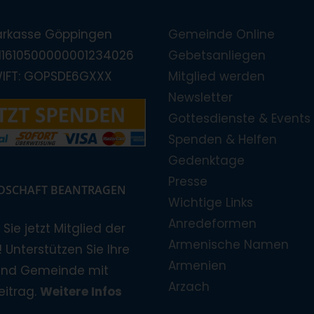
arkasse Göppingen
Gemeinde Online
E11610500000001234026
Gebetsanliegen
WIFT: GOPSDE6GXXX
Mitglied werden
Newsletter
Gottesdienste & Events
Spenden & Helfen
Gedenktage
Presse
EDSCHAFT BEANTRAGEN
Wichtige Links
Anredeformen
Sie jetzt Mitglied der
Armenische Namen
 Unterstützen Sie Ihre
Armenien
und Gemeinde mit
Arzach
eitrag.
Weitere Infos