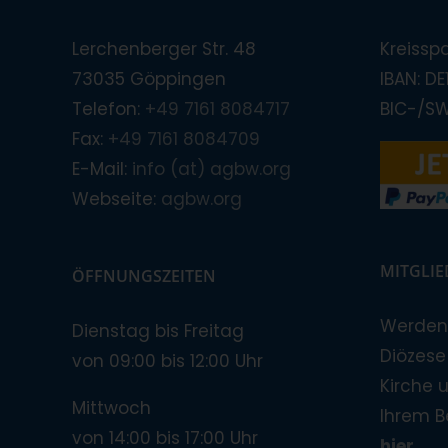
Lerchenberger Str. 48
Kreissp
73035 Göppingen
IBAN: D
Telefon:
+49 7161 8084717
BIC-/S
Fax:
+49 7161 8084709
E-Mail:
info (at) agbw.org
Webseite:
agbw.org
MITGLI
ÖFFNUNGSZEITEN
Werden 
Dienstag bis Freitag
Diözese!
von 09:00 bis 12:00 Uhr
Kirche 
Mittwoch
Ihrem B
von 14:00 bis 17:00 Uhr
hier