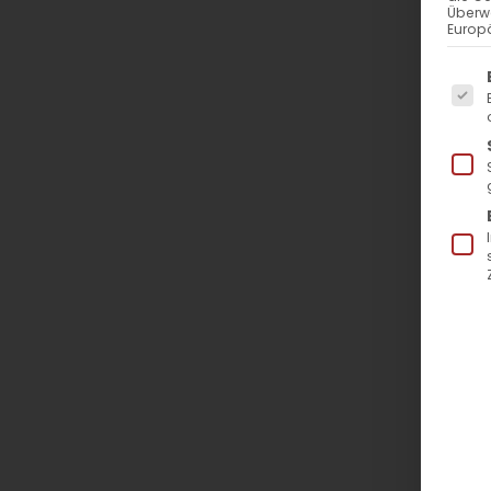
Überw
Europä
Es f