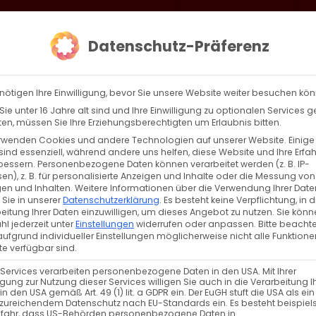
loud
AKTION HEIMAT SCHAFFEN!
Gottesdienste & Events
Se
Datenschutz-Präferenz
AGBW
WIR
BEKENN
nötigen Ihre Einwilligung, bevor Sie unsere Website weiter besuchen kö
ie unter 16 Jahre alt sind und Ihre Einwilligung zu optionalen Services 
n, müssen Sie Ihre Erziehungsberechtigten um Erlaubnis bitten.
rwenden Cookies und andere Technologien auf unserer Website. Einige
ellungnahme
sind essenziell, während andere uns helfen, diese Website und Ihre Erfa
bessern.
Personenbezogene Daten können verarbeitet werden (z. B. IP-
en), z. B. für personalisierte Anzeigen und Inhalte oder die Messung von
 großem Entsetzen haben wir von der Verwüstung d
en und Inhalten.
Weitere Informationen über die Verwendung Ihrer Date
 Sie in unserer
Datenschutzerklärung
.
Es besteht keine Verpflichtung, in d
eitung Ihrer Daten einzuwilligen, um dieses Angebot zu nutzen.
Sie könn
l jederzeit unter
Einstellungen
widerrufen oder anpassen.
Bitte beachte
ufgrund individueller Einstellungen möglicherweise nicht alle Funktione
e verfügbar sind.
 Services verarbeiten personenbezogene Daten in den USA. Mit Ihrer
ligung zur Nutzung dieser Services willigen Sie auch in die Verarbeitung I
in den USA gemäß Art. 49 (1) lit. a GDPR ein. Der EuGH stuft die USA als ei
n
Weiterle
zureichendem Datenschutz nach EU-Standards ein. Es besteht beispiel
efahr, dass US-Behörden personenbezogene Daten in