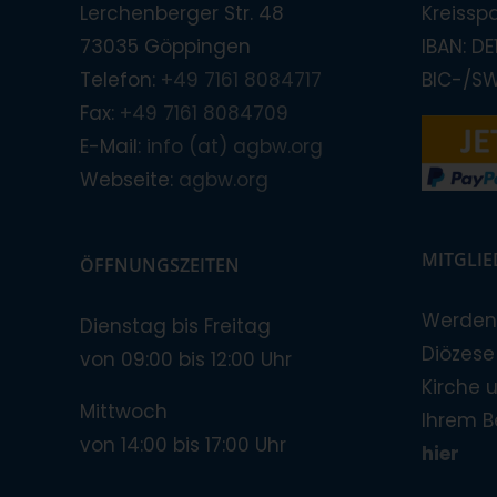
Lerchenberger Str. 48
Kreissp
73035 Göppingen
IBAN: D
Telefon:
+49 7161 8084717
BIC-/S
Fax:
+49 7161 8084709
E-Mail:
info (at) agbw.org
Webseite:
agbw.org
MITGLI
ÖFFNUNGSZEITEN
Werden 
Dienstag bis Freitag
Diözese!
von 09:00 bis 12:00 Uhr
Kirche 
Mittwoch
Ihrem B
von 14:00 bis 17:00 Uhr
hier