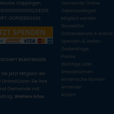
arkasse Göppingen
Gemeinde Online
E11610500000001234026
Gebetsanliegen
WIFT: GOPSDE6GXXX
Mitglied werden
Newsletter
Gottesdienste & Events
Spenden & Helfen
Gedenktage
Presse
EDSCHAFT BEANTRAGEN
Wichtige Links
Anredeformen
Sie jetzt Mitglied der
Armenische Namen
 Unterstützen Sie Ihre
Armenien
und Gemeinde mit
Arzach
eitrag.
Weitere Infos