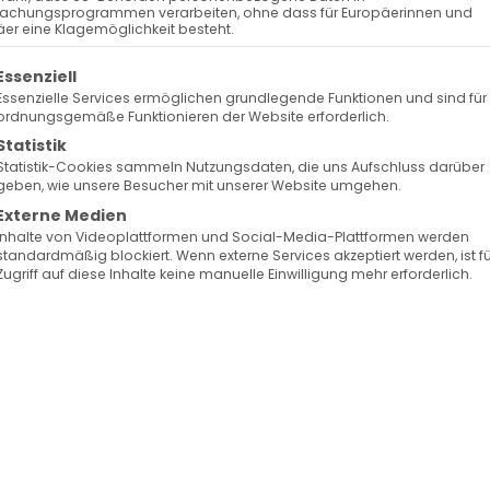
achungsprogrammen verarbeiten, ohne dass für Europäerinnen und
er eine Klagemöglichkeit besteht.
olgt eine Liste der Service-Gruppen, für die eine Ein
Essenziell
Essenzielle Services ermöglichen grundlegende Funktionen und sind für
ordnungsgemäße Funktionieren der Website erforderlich.
Statistik
Statistik-Cookies sammeln Nutzungsdaten, die uns Aufschluss darüber
geben, wie unsere Besucher mit unserer Website umgehen.
Externe Medien
Inhalte von Videoplattformen und Social-Media-Plattformen werden
standardmäßig blockiert. Wenn externe Services akzeptiert werden, ist f
Zugriff auf diese Inhalte keine manuelle Einwilligung mehr erforderlich.