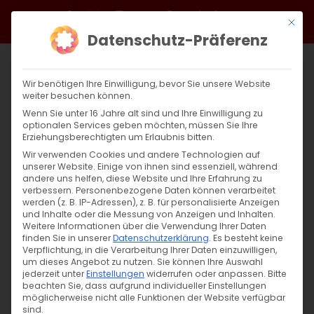
Zum
Facebook
X
Instagram
YouTube
Spotify
Telegram
LinkedIn
SoundCloud
Mit di
Inhalt
Datenschutz-Präferenz
springen
Wir benötigen Ihre Einwilligung, bevor Sie unsere Website
weiter besuchen können.
Wenn Sie unter 16 Jahre alt sind und Ihre Einwilligung zu
optionalen Services geben möchten, müssen Sie Ihre
Erziehungsberechtigten um Erlaubnis bitten.
Wir verwenden Cookies und andere Technologien auf
unserer Website. Einige von ihnen sind essenziell, während
andere uns helfen, diese Website und Ihre Erfahrung zu
Seine Heiligkeit Karekin II
verbessern.
Personenbezogene Daten können verarbeitet
werden (z. B. IP-Adressen), z. B. für personalisierte Anzeigen
und Inhalte oder die Messung von Anzeigen und Inhalten.
Weitere Informationen über die Verwendung Ihrer Daten
S. H. Karekin II, Katholikos aller Armenier Hüter
finden Sie in unserer
Datenschutzerklärung
.
Es besteht keine
[...]
Verpflichtung, in die Verarbeitung Ihrer Daten einzuwilligen,
um dieses Angebot zu nutzen.
Sie können Ihre Auswahl
jederzeit unter
Einstellungen
widerrufen oder anpassen.
Bitte
beachten Sie, dass aufgrund individueller Einstellungen
möglicherweise nicht alle Funktionen der Website verfügbar
27. Februar 2025
|
Allgemein
sind.