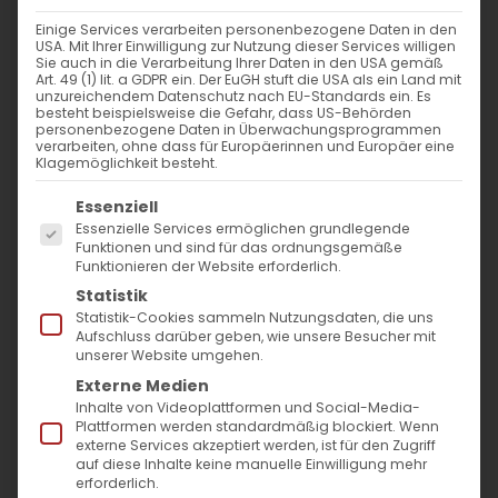
Weiterlesen
Einige Services verarbeiten personenbezogene Daten in den
USA. Mit Ihrer Einwilligung zur Nutzung dieser Services willigen
Sie auch in die Verarbeitung Ihrer Daten in den USA gemäß
Art. 49 (1) lit. a GDPR ein. Der EuGH stuft die USA als ein Land mit
unzureichendem Datenschutz nach EU-Standards ein. Es
besteht beispielsweise die Gefahr, dass US-Behörden
personenbezogene Daten in Überwachungsprogrammen
verarbeiten, ohne dass für Europäerinnen und Europäer eine
Klagemöglichkeit besteht.
Es folgt eine Liste der Service-Gruppen, für die
Essenziell
Essenzielle Services ermöglichen grundlegende
SUCHE
Funktionen und sind für das ordnungsgemäße
Funktionieren der Website erforderlich.
Statistik
Suche
Statistik-Cookies sammeln Nutzungsdaten, die uns
nach:
Aufschluss darüber geben, wie unsere Besucher mit
unserer Website umgehen.
Externe Medien
AKTUELLES
Inhalte von Videoplattformen und Social-Media-
Plattformen werden standardmäßig blockiert. Wenn
externe Services akzeptiert werden, ist für den Zugriff
Im Fokus: August
auf diese Inhalte keine manuelle Einwilligung mehr
erforderlich.