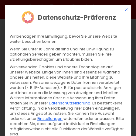
Zum
Facebook
X
Instagram
YouTube
Spotify
Telegram
LinkedIn
SoundCloud
Mit di
Inhalt
Datenschutz-Präferenz
springen
Wir benötigen Ihre Einwilligung, bevor Sie unsere Website
weiter besuchen können.
Wenn Sie unter 16 Jahre alt sind und Ihre Einwilligung zu
optionalen Services geben möchten, müssen Sie Ihre
Erziehungsberechtigten um Erlaubnis bitten.
Wir verwenden Cookies und andere Technologien auf
unserer Website. Einige von ihnen sind essenziell, während
andere uns helfen, diese Website und Ihre Erfahrung zu
Seine Heiligkeit Karekin II
verbessern.
Personenbezogene Daten können verarbeitet
werden (z. B. IP-Adressen), z. B. für personalisierte Anzeigen
und Inhalte oder die Messung von Anzeigen und Inhalten.
Weitere Informationen über die Verwendung Ihrer Daten
S. H. Karekin II, Katholikos aller Armenier Hüter
finden Sie in unserer
Datenschutzerklärung
.
Es besteht keine
[...]
Verpflichtung, in die Verarbeitung Ihrer Daten einzuwilligen,
um dieses Angebot zu nutzen.
Sie können Ihre Auswahl
jederzeit unter
Einstellungen
widerrufen oder anpassen.
Bitte
beachten Sie, dass aufgrund individueller Einstellungen
möglicherweise nicht alle Funktionen der Website verfügbar
27. Februar 2025
|
Allgemein
sind.