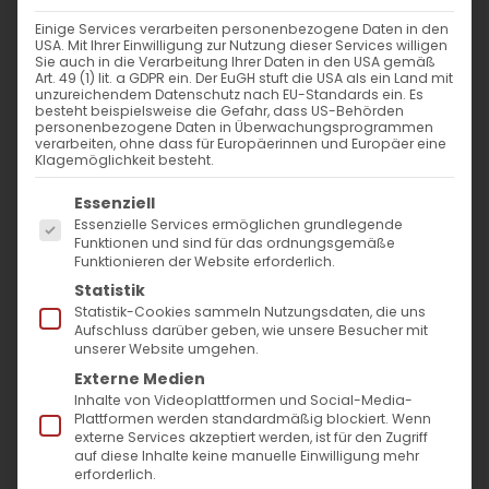
Weiterlesen
Einige Services verarbeiten personenbezogene Daten in den
USA. Mit Ihrer Einwilligung zur Nutzung dieser Services willigen
Sie auch in die Verarbeitung Ihrer Daten in den USA gemäß
Art. 49 (1) lit. a GDPR ein. Der EuGH stuft die USA als ein Land mit
unzureichendem Datenschutz nach EU-Standards ein. Es
besteht beispielsweise die Gefahr, dass US-Behörden
personenbezogene Daten in Überwachungsprogrammen
verarbeiten, ohne dass für Europäerinnen und Europäer eine
Klagemöglichkeit besteht.
Es folgt eine Liste der Service-Gruppen, für die
Essenziell
Essenzielle Services ermöglichen grundlegende
SUCHE
Funktionen und sind für das ordnungsgemäße
Funktionieren der Website erforderlich.
Statistik
Suche
Statistik-Cookies sammeln Nutzungsdaten, die uns
nach:
Aufschluss darüber geben, wie unsere Besucher mit
unserer Website umgehen.
Externe Medien
AKTUELLES
Inhalte von Videoplattformen und Social-Media-
Plattformen werden standardmäßig blockiert. Wenn
externe Services akzeptiert werden, ist für den Zugriff
Im Fokus: August
auf diese Inhalte keine manuelle Einwilligung mehr
erforderlich.