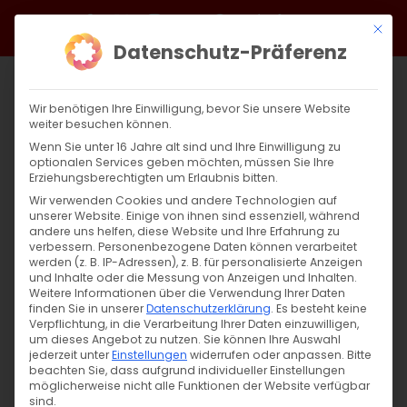
Zum
Facebook
X
Instagram
YouTube
Spotify
Telegram
LinkedIn
SoundCloud
Mit di
Inhalt
Datenschutz-Präferenz
springen
Wir benötigen Ihre Einwilligung, bevor Sie unsere Website
weiter besuchen können.
Wenn Sie unter 16 Jahre alt sind und Ihre Einwilligung zu
optionalen Services geben möchten, müssen Sie Ihre
Erziehungsberechtigten um Erlaubnis bitten.
Wir verwenden Cookies und andere Technologien auf
unserer Website. Einige von ihnen sind essenziell, während
andere uns helfen, diese Website und Ihre Erfahrung zu
Erstkommunion für armenische Kinder?
verbessern.
Personenbezogene Daten können verarbeitet
werden (z. B. IP-Adressen), z. B. für personalisierte Anzeigen
und Inhalte oder die Messung von Anzeigen und Inhalten.
Weitere Informationen über die Verwendung Ihrer Daten
Die Bedeutung der Kommunion in der
finden Sie in unserer
Datenschutzerklärung
.
Es besteht keine
Armenisch-Apostolischen Kirche [...]
Verpflichtung, in die Verarbeitung Ihrer Daten einzuwilligen,
um dieses Angebot zu nutzen.
Sie können Ihre Auswahl
jederzeit unter
Einstellungen
widerrufen oder anpassen.
Bitte
beachten Sie, dass aufgrund individueller Einstellungen
möglicherweise nicht alle Funktionen der Website verfügbar
28. April 2025
|
Allgemein
,
Glaubensfragen
sind.