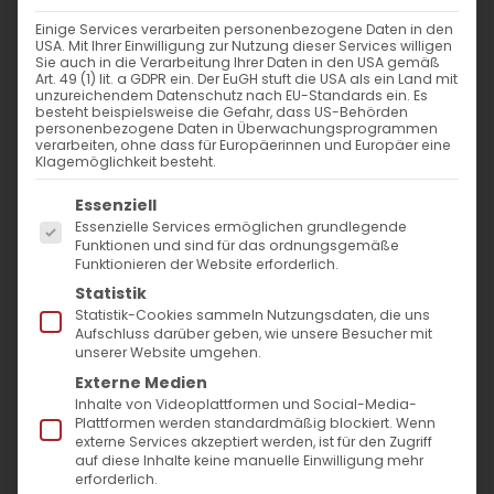
Weiterlesen
Einige Services verarbeiten personenbezogene Daten in den
USA. Mit Ihrer Einwilligung zur Nutzung dieser Services willigen
Sie auch in die Verarbeitung Ihrer Daten in den USA gemäß
Art. 49 (1) lit. a GDPR ein. Der EuGH stuft die USA als ein Land mit
unzureichendem Datenschutz nach EU-Standards ein. Es
besteht beispielsweise die Gefahr, dass US-Behörden
personenbezogene Daten in Überwachungsprogrammen
verarbeiten, ohne dass für Europäerinnen und Europäer eine
Klagemöglichkeit besteht.
Es folgt eine Liste der Service-Gruppen, für die
Essenziell
Essenzielle Services ermöglichen grundlegende
SUCHE
Funktionen und sind für das ordnungsgemäße
Funktionieren der Website erforderlich.
Statistik
Suche
Statistik-Cookies sammeln Nutzungsdaten, die uns
nach:
Aufschluss darüber geben, wie unsere Besucher mit
unserer Website umgehen.
Externe Medien
AKTUELLES
Inhalte von Videoplattformen und Social-Media-
Plattformen werden standardmäßig blockiert. Wenn
externe Services akzeptiert werden, ist für den Zugriff
Im Fokus: August
auf diese Inhalte keine manuelle Einwilligung mehr
erforderlich.