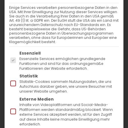
3. Oktober 2024
|
Allgemein
,
Armenien
Einige Services verarbeiten personenbezogene Daten in den
Weiterlesen
USA. Mit Ihrer Einwilligung zur Nutzung dieser Services willigen
Sie auch in die Verarbeitung Ihrer Daten in den USA gemäß
Art. 49 (1) lit. a GDPR ein. Der EuGH stuft die USA als ein Land mit
unzureichendem Datenschutz nach EU-Standards ein. Es
besteht beispielsweise die Gefahr, dass US-Behörden
personenbezogene Daten in Überwachungsprogrammen
verarbeiten, ohne dass für Europäerinnen und Europäer eine
Klagemöglichkeit besteht.
Es folgt eine Liste der Service-Gruppen, für die
Essenziell
Essenzielle Services ermöglichen grundlegende
Funktionen und sind für das ordnungsgemäße
Funktionieren der Website erforderlich.
SUCHE
Statistik
Statistik-Cookies sammeln Nutzungsdaten, die uns
Suche
Aufschluss darüber geben, wie unsere Besucher mit
unserer Website umgehen.
nach:
Externe Medien
Inhalte von Videoplattformen und Social-Media-
Plattformen werden standardmäßig blockiert. Wenn
AKTUELLES
externe Services akzeptiert werden, ist für den Zugriff
auf diese Inhalte keine manuelle Einwilligung mehr
Im Fokus: August
erforderlich.