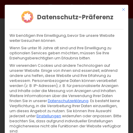
Zum
Facebook
X
Instagram
YouTube
Spotify
Telegram
LinkedIn
SoundCloud
Mit di
Inhalt
Datenschutz-Präferenz
springen
Wir benötigen Ihre Einwilligung, bevor Sie unsere Website
weiter besuchen können.
Wenn Sie unter 16 Jahre alt sind und Ihre Einwilligung zu
optionalen Services geben möchten, müssen Sie Ihre
Erziehungsberechtigten um Erlaubnis bitten.
Wir verwenden Cookies und andere Technologien auf
unserer Website. Einige von ihnen sind essenziell, während
andere uns helfen, diese Website und Ihre Erfahrung zu
COP29 in Baku: Klimagerechtigkeit und
verbessern.
Personenbezogene Daten können verarbeitet
werden (z. B. IP-Adressen), z. B. für personalisierte Anzeigen
Menschenrechte
und Inhalte oder die Messung von Anzeigen und Inhalten.
Weitere Informationen über die Verwendung Ihrer Daten
finden Sie in unserer
Datenschutzerklärung
.
Es besteht keine
COP29 in Baku: Klimagerechtigkeit und
Verpflichtung, in die Verarbeitung Ihrer Daten einzuwilligen,
um dieses Angebot zu nutzen.
Sie können Ihre Auswahl
Menschenrechte Ein Appell [...]
jederzeit unter
Einstellungen
widerrufen oder anpassen.
Bitte
beachten Sie, dass aufgrund individueller Einstellungen
möglicherweise nicht alle Funktionen der Website verfügbar
sind.