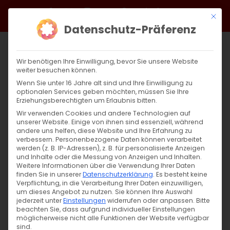
Zum
Facebook
X
Instagram
YouTube
Spotify
Telegram
LinkedIn
SoundCloud
Mit di
Inhalt
Datenschutz-Präferenz
springen
Wir benötigen Ihre Einwilligung, bevor Sie unsere Website
weiter besuchen können.
Wenn Sie unter 16 Jahre alt sind und Ihre Einwilligung zu
optionalen Services geben möchten, müssen Sie Ihre
Erziehungsberechtigten um Erlaubnis bitten.
Wir verwenden Cookies und andere Technologien auf
unserer Website. Einige von ihnen sind essenziell, während
andere uns helfen, diese Website und Ihre Erfahrung zu
Aufruf zum Schutz des armenischen
verbessern.
Personenbezogene Daten können verarbeitet
werden (z. B. IP-Adressen), z. B. für personalisierte Anzeigen
Kulturerbe in Berg Karabach
und Inhalte oder die Messung von Anzeigen und Inhalten.
Weitere Informationen über die Verwendung Ihrer Daten
finden Sie in unserer
Datenschutzerklärung
.
Es besteht keine
Ein Aufruf zum Schutz des armenischen
Verpflichtung, in die Verarbeitung Ihrer Daten einzuwilligen,
um dieses Angebot zu nutzen.
Sie können Ihre Auswahl
Kulturerbes in Arzach [...]
jederzeit unter
Einstellungen
widerrufen oder anpassen.
Bitte
beachten Sie, dass aufgrund individueller Einstellungen
möglicherweise nicht alle Funktionen der Website verfügbar
sind.