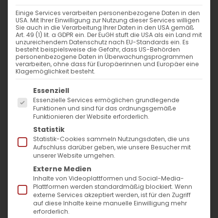
30. Juli 2022
|
Allgemein
Einige Services verarbeiten personenbezogene Daten in den
Weiterlesen
USA. Mit Ihrer Einwilligung zur Nutzung dieser Services willigen
Sie auch in die Verarbeitung Ihrer Daten in den USA gemäß
Art. 49 (1) lit. a GDPR ein. Der EuGH stuft die USA als ein Land mit
unzureichendem Datenschutz nach EU-Standards ein. Es
besteht beispielsweise die Gefahr, dass US-Behörden
personenbezogene Daten in Überwachungsprogrammen
verarbeiten, ohne dass für Europäerinnen und Europäer eine
Klagemöglichkeit besteht.
Es folgt eine Liste der Service-Gruppen, für die
Essenziell
Essenzielle Services ermöglichen grundlegende
Funktionen und sind für das ordnungsgemäße
Funktionieren der Website erforderlich.
SUCHE
Statistik
Statistik-Cookies sammeln Nutzungsdaten, die uns
Suche
Aufschluss darüber geben, wie unsere Besucher mit
unserer Website umgehen.
nach:
Externe Medien
Inhalte von Videoplattformen und Social-Media-
Plattformen werden standardmäßig blockiert. Wenn
AKTUELLES
externe Services akzeptiert werden, ist für den Zugriff
auf diese Inhalte keine manuelle Einwilligung mehr
Im Fokus: August
erforderlich.