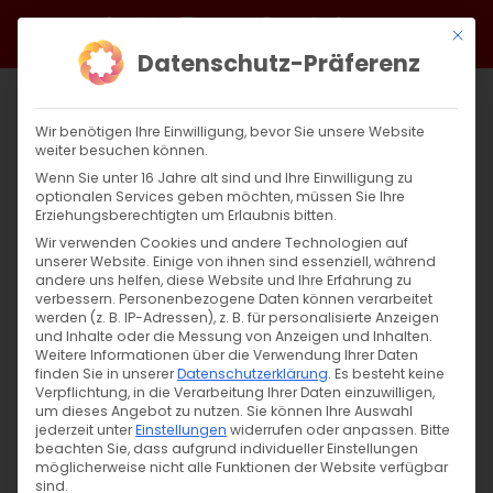
Zum
Facebook
X
Instagram
YouTube
Spotify
Telegram
LinkedIn
SoundCloud
Mit di
Inhalt
Datenschutz-Präferenz
springen
Wir benötigen Ihre Einwilligung, bevor Sie unsere Website
weiter besuchen können.
Wenn Sie unter 16 Jahre alt sind und Ihre Einwilligung zu
optionalen Services geben möchten, müssen Sie Ihre
Erziehungsberechtigten um Erlaubnis bitten.
Wir verwenden Cookies und andere Technologien auf
unserer Website. Einige von ihnen sind essenziell, während
andere uns helfen, diese Website und Ihre Erfahrung zu
verbessern.
Personenbezogene Daten können verarbeitet
werden (z. B. IP-Adressen), z. B. für personalisierte Anzeigen
und Inhalte oder die Messung von Anzeigen und Inhalten.
Weitere Informationen über die Verwendung Ihrer Daten
finden Sie in unserer
Datenschutzerklärung
.
Es besteht keine
Verpflichtung, in die Verarbeitung Ihrer Daten einzuwilligen,
um dieses Angebot zu nutzen.
Sie können Ihre Auswahl
jederzeit unter
Einstellungen
widerrufen oder anpassen.
Bitte
beachten Sie, dass aufgrund individueller Einstellungen
möglicherweise nicht alle Funktionen der Website verfügbar
sind.