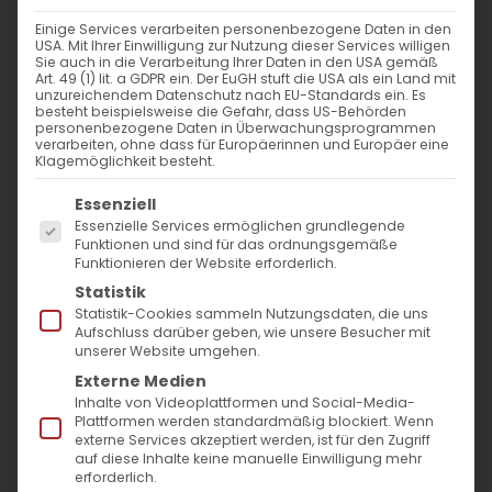
Einige Services verarbeiten personenbezogene Daten in den
USA. Mit Ihrer Einwilligung zur Nutzung dieser Services willigen
Sie auch in die Verarbeitung Ihrer Daten in den USA gemäß
Art. 49 (1) lit. a GDPR ein. Der EuGH stuft die USA als ein Land mit
Wort zum Sonntag am 26.06.22
unzureichendem Datenschutz nach EU-Standards ein. Es
besteht beispielsweise die Gefahr, dass US-Behörden
personenbezogene Daten in Überwachungsprogrammen
verarbeiten, ohne dass für Europäerinnen und Europäer eine
Wort zum Sonntag Heute möchten wir
Klagemöglichkeit besteht.
darüber nachdenken, [...]
Es folgt eine Liste der Service-Gruppen, für die
Essenziell
Essenzielle Services ermöglichen grundlegende
Funktionen und sind für das ordnungsgemäße
Funktionieren der Website erforderlich.
26. Juni 2022
|
Glaubensfragen
,
Sardaryan
Weiterlesen
Statistik
Statistik-Cookies sammeln Nutzungsdaten, die uns
Aufschluss darüber geben, wie unsere Besucher mit
unserer Website umgehen.
Externe Medien
Inhalte von Videoplattformen und Social-Media-
Plattformen werden standardmäßig blockiert. Wenn
externe Services akzeptiert werden, ist für den Zugriff
auf diese Inhalte keine manuelle Einwilligung mehr
erforderlich.