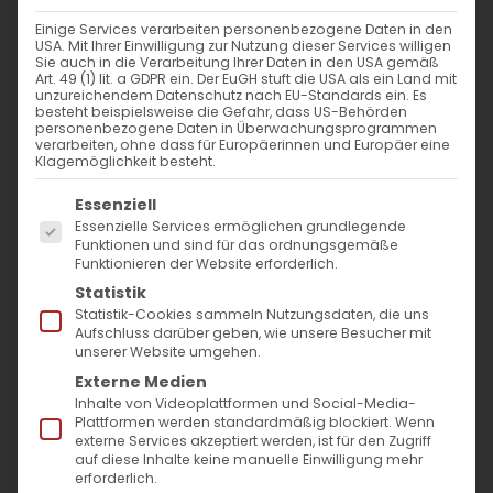
13. Januar 2022
|
Glaubensfragen
,
Kirchenjahr
Einige Services verarbeiten personenbezogene Daten in den
Weiterlesen
USA. Mit Ihrer Einwilligung zur Nutzung dieser Services willigen
Sie auch in die Verarbeitung Ihrer Daten in den USA gemäß
Art. 49 (1) lit. a GDPR ein. Der EuGH stuft die USA als ein Land mit
unzureichendem Datenschutz nach EU-Standards ein. Es
besteht beispielsweise die Gefahr, dass US-Behörden
personenbezogene Daten in Überwachungsprogrammen
verarbeiten, ohne dass für Europäerinnen und Europäer eine
Klagemöglichkeit besteht.
Es folgt eine Liste der Service-Gruppen, für die
Essenziell
Essenzielle Services ermöglichen grundlegende
Funktionen und sind für das ordnungsgemäße
Funktionieren der Website erforderlich.
SUCHE
Statistik
Statistik-Cookies sammeln Nutzungsdaten, die uns
Suche
Aufschluss darüber geben, wie unsere Besucher mit
unserer Website umgehen.
nach:
Externe Medien
Inhalte von Videoplattformen und Social-Media-
Plattformen werden standardmäßig blockiert. Wenn
AKTUELLES
externe Services akzeptiert werden, ist für den Zugriff
auf diese Inhalte keine manuelle Einwilligung mehr
erforderlich.
Im Fokus: August