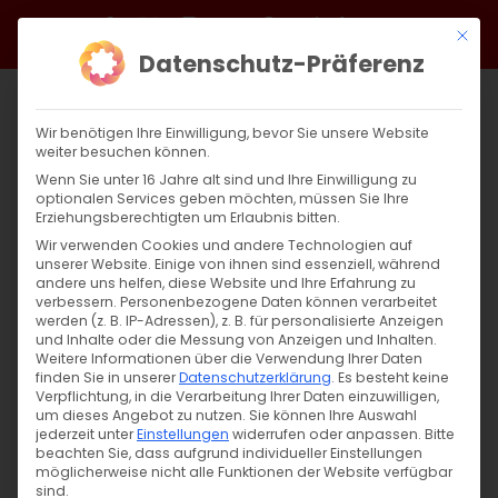
Zum
Facebook
X
Instagram
YouTube
Spotify
Telegram
LinkedIn
SoundCloud
Mit di
Inhalt
Datenschutz-Präferenz
springen
Wir benötigen Ihre Einwilligung, bevor Sie unsere Website
weiter besuchen können.
Wenn Sie unter 16 Jahre alt sind und Ihre Einwilligung zu
optionalen Services geben möchten, müssen Sie Ihre
Erziehungsberechtigten um Erlaubnis bitten.
Wir verwenden Cookies und andere Technologien auf
unserer Website. Einige von ihnen sind essenziell, während
andere uns helfen, diese Website und Ihre Erfahrung zu
verbessern.
Personenbezogene Daten können verarbeitet
werden (z. B. IP-Adressen), z. B. für personalisierte Anzeigen
Namensgebung Christi
und Inhalte oder die Messung von Anzeigen und Inhalten.
Weitere Informationen über die Verwendung Ihrer Daten
finden Sie in unserer
Datenschutzerklärung
.
Es besteht keine
Namensgebung Christi Das Fest der
Verpflichtung, in die Verarbeitung Ihrer Daten einzuwilligen,
um dieses Angebot zu nutzen.
Sie können Ihre Auswahl
Namensgebung (Beschneidung) des [...]
jederzeit unter
Einstellungen
widerrufen oder anpassen.
Bitte
beachten Sie, dass aufgrund individueller Einstellungen
möglicherweise nicht alle Funktionen der Website verfügbar
sind.