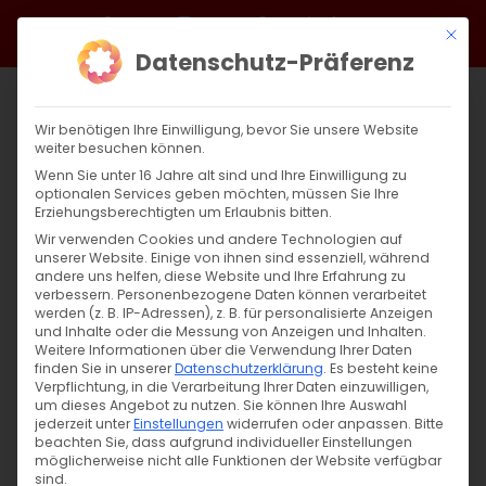
Zum
Facebook
X
Instagram
YouTube
Spotify
Telegram
LinkedIn
SoundCloud
Mit di
Inhalt
Datenschutz-Präferenz
springen
Wir benötigen Ihre Einwilligung, bevor Sie unsere Website
weiter besuchen können.
Wenn Sie unter 16 Jahre alt sind und Ihre Einwilligung zu
optionalen Services geben möchten, müssen Sie Ihre
Erziehungsberechtigten um Erlaubnis bitten.
Wir verwenden Cookies und andere Technologien auf
unserer Website. Einige von ihnen sind essenziell, während
andere uns helfen, diese Website und Ihre Erfahrung zu
Die Beschneidung und Namensgebung
verbessern.
Personenbezogene Daten können verarbeitet
werden (z. B. IP-Adressen), z. B. für personalisierte Anzeigen
Christi
und Inhalte oder die Messung von Anzeigen und Inhalten.
Weitere Informationen über die Verwendung Ihrer Daten
finden Sie in unserer
Datenschutzerklärung
.
Es besteht keine
Die Beschneidung und Namensgebung
Verpflichtung, in die Verarbeitung Ihrer Daten einzuwilligen,
um dieses Angebot zu nutzen.
Sie können Ihre Auswahl
Christi Ein Fest mit [...]
jederzeit unter
Einstellungen
widerrufen oder anpassen.
Bitte
beachten Sie, dass aufgrund individueller Einstellungen
möglicherweise nicht alle Funktionen der Website verfügbar
sind.