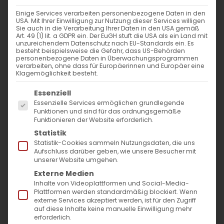
13. Januar 2025
|
Allgemein
,
Glaubensfragen
Einige Services verarbeiten personenbezogene Daten in den
Weiterlesen
USA. Mit Ihrer Einwilligung zur Nutzung dieser Services willigen
Sie auch in die Verarbeitung Ihrer Daten in den USA gemäß
Art. 49 (1) lit. a GDPR ein. Der EuGH stuft die USA als ein Land mit
unzureichendem Datenschutz nach EU-Standards ein. Es
besteht beispielsweise die Gefahr, dass US-Behörden
personenbezogene Daten in Überwachungsprogrammen
verarbeiten, ohne dass für Europäerinnen und Europäer eine
Klagemöglichkeit besteht.
Es folgt eine Liste der Service-Gruppen, für die
Essenziell
Essenzielle Services ermöglichen grundlegende
Funktionen und sind für das ordnungsgemäße
Funktionieren der Website erforderlich.
SUCHE
Statistik
Statistik-Cookies sammeln Nutzungsdaten, die uns
Suche
Aufschluss darüber geben, wie unsere Besucher mit
unserer Website umgehen.
nach:
Externe Medien
Inhalte von Videoplattformen und Social-Media-
Plattformen werden standardmäßig blockiert. Wenn
AKTUELLES
externe Services akzeptiert werden, ist für den Zugriff
auf diese Inhalte keine manuelle Einwilligung mehr
Im Fokus: August
erforderlich.