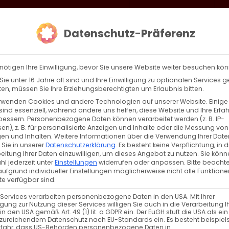
loud
AKTION HEIMAT SCHAFFEN!
Gottesdienste & Events
Se
Datenschutz-Präferenz
AGBW
WIR
BEKENN
nötigen Ihre Einwilligung, bevor Sie unsere Website weiter besuchen kö
ie unter 16 Jahre alt sind und Ihre Einwilligung zu optionalen Services 
n, müssen Sie Ihre Erziehungsberechtigten um Erlaubnis bitten.
rwenden Cookies und andere Technologien auf unserer Website. Einige
gweisende Worte zum Neujahr
sind essenziell, während andere uns helfen, diese Website und Ihre Erfa
bessern.
Personenbezogene Daten können verarbeitet werden (z. B. IP-
en), z. B. für personalisierte Anzeigen und Inhalte oder die Messung von
weisende Worte zum Neujahr Die Botschaft unser
en und Inhalten.
Weitere Informationen über die Verwendung Ihrer Date
 Sie in unserer
Datenschutzerklärung
.
Es besteht keine Verpflichtung, in d
zesanbischofs [...]
eitung Ihrer Daten einzuwilligen, um dieses Angebot zu nutzen.
Sie könn
l jederzeit unter
Einstellungen
widerrufen oder anpassen.
Bitte beachte
ufgrund individueller Einstellungen möglicherweise nicht alle Funktione
e verfügbar sind.
ffentlichkeitsarbeit
Weiterle
 Services verarbeiten personenbezogene Daten in den USA. Mit Ihrer
ligung zur Nutzung dieser Services willigen Sie auch in die Verarbeitung I
in den USA gemäß Art. 49 (1) lit. a GDPR ein. Der EuGH stuft die USA als ei
zureichendem Datenschutz nach EU-Standards ein. Es besteht beispiel
efahr, dass US-Behörden personenbezogene Daten in