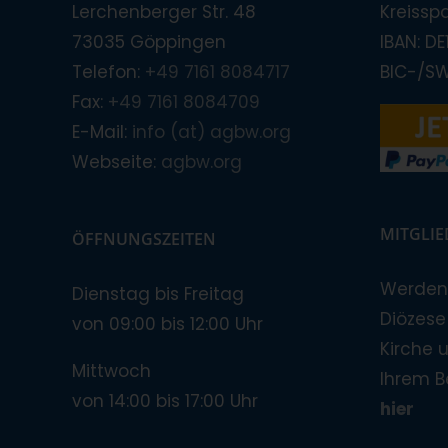
Lerchenberger Str. 48
Kreissp
73035 Göppingen
IBAN: D
Telefon:
+49 7161 8084717
BIC-/S
Fax:
+49 7161 8084709
E-Mail:
info (at) agbw.org
Webseite:
agbw.org
MITGLI
ÖFFNUNGSZEITEN
Werden 
Dienstag bis Freitag
Diözese!
von 09:00 bis 12:00 Uhr
Kirche 
Mittwoch
Ihrem B
von 14:00 bis 17:00 Uhr
hier