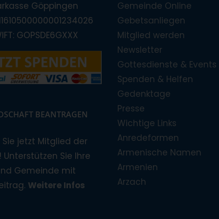
arkasse Göppingen
Gemeinde Online
E11610500000001234026
Gebetsanliegen
WIFT: GOPSDE6GXXX
Mitglied werden
Newsletter
Gottesdienste & Events
Spenden & Helfen
Gedenktage
Presse
EDSCHAFT BEANTRAGEN
Wichtige Links
Anredeformen
Sie jetzt Mitglied der
Armenische Namen
 Unterstützen Sie Ihre
Armenien
und Gemeinde mit
Arzach
eitrag.
Weitere Infos