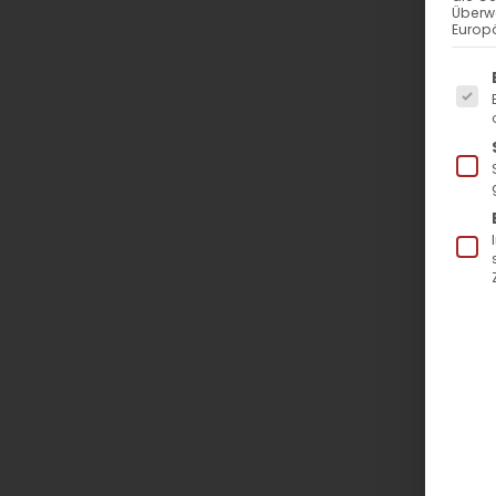
Überw
Europä
Es f