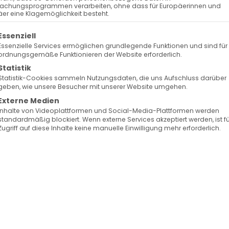
achungsprogrammen verarbeiten, ohne dass für Europäerinnen und
er eine Klagemöglichkeit besteht.
olgt eine Liste der Service-Gruppen, für die eine Ein
Essenziell
Essenzielle Services ermöglichen grundlegende Funktionen und sind für
ordnungsgemäße Funktionieren der Website erforderlich.
Statistik
Statistik-Cookies sammeln Nutzungsdaten, die uns Aufschluss darüber
geben, wie unsere Besucher mit unserer Website umgehen.
Externe Medien
Inhalte von Videoplattformen und Social-Media-Plattformen werden
standardmäßig blockiert. Wenn externe Services akzeptiert werden, ist f
Zugriff auf diese Inhalte keine manuelle Einwilligung mehr erforderlich.