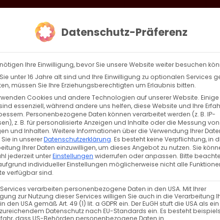
loud
AKTION HEIMAT SCHAFFEN!
Gottesdienste & Events
Se
Datenschutz-Präferenz
AGBW
WIR
BEKENN
nötigen Ihre Einwilligung, bevor Sie unsere Website weiter besuchen kö
ie unter 16 Jahre alt sind und Ihre Einwilligung zu optionalen Services 
n, müssen Sie Ihre Erziehungsberechtigten um Erlaubnis bitten.
rwenden Cookies und andere Technologien auf unserer Website. Einige
e persönliche Ziegel
sind essenziell, während andere uns helfen, diese Website und Ihre Erfa
bessern.
Personenbezogene Daten können verarbeitet werden (z. B. IP-
en), z. B. für personalisierte Anzeigen und Inhalte oder die Messung von
zen Sie Ihren persönlichen Ziegel auf die Hl. Kreuz [...]
en und Inhalten.
Weitere Informationen über die Verwendung Ihrer Date
 Sie in unserer
Datenschutzerklärung
.
Es besteht keine Verpflichtung, in d
eitung Ihrer Daten einzuwilligen, um dieses Angebot zu nutzen.
Sie könn
l jederzeit unter
Einstellungen
widerrufen oder anpassen.
Bitte beachte
ufgrund individueller Einstellungen möglicherweise nicht alle Funktione
Weiterle
e verfügbar sind.
 Services verarbeiten personenbezogene Daten in den USA. Mit Ihrer
ligung zur Nutzung dieser Services willigen Sie auch in die Verarbeitung I
in den USA gemäß Art. 49 (1) lit. a GDPR ein. Der EuGH stuft die USA als ei
zureichendem Datenschutz nach EU-Standards ein. Es besteht beispiel
efahr, dass US-Behörden personenbezogene Daten in