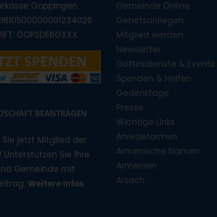
arkasse Göppingen
Gemeinde Online
E11610500000001234026
Gebetsanliegen
WIFT: GOPSDE6GXXX
Mitglied werden
Newsletter
Gottesdienste & Events
Spenden & Helfen
Gedenktage
Presse
EDSCHAFT BEANTRAGEN
Wichtige Links
Anredeformen
Sie jetzt Mitglied der
Armenische Namen
 Unterstützen Sie Ihre
Armenien
und Gemeinde mit
Arzach
eitrag.
Weitere Infos