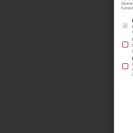
Überw
Europä
Es f