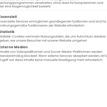
achungsprogrammen verarbeiten, ohne dass für Europäerinnen und
er eine Klagemöglichkeit besteht.
olgt eine Liste der Service-Gruppen, für die eine Ein
Essenziell
Essenzielle Services ermöglichen grundlegende Funktionen und sind für
ordnungsgemäße Funktionieren der Website erforderlich.
Statistik
Statistik-Cookies sammeln Nutzungsdaten, die uns Aufschluss darüber
geben, wie unsere Besucher mit unserer Website umgehen.
Externe Medien
Inhalte von Videoplattformen und Social-Media-Plattformen werden
standardmäßig blockiert. Wenn externe Services akzeptiert werden, ist f
Zugriff auf diese Inhalte keine manuelle Einwilligung mehr erforderlich.