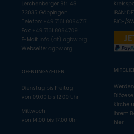
Lerchenberger Str. 48
Kreissp
73035 Göppingen
IBAN: D
Telefon:
+49 7161 8084717
BIC-/S
Fax:
+49 7161 8084709
E-Mail:
info (at) agbw.org
Webseite:
agbw.org
MITGLI
ÖFFNUNGSZEITEN
Werden 
Dienstag bis Freitag
Diözese!
von 09:00 bis 12:00 Uhr
Kirche 
Mittwoch
Ihrem B
von 14:00 bis 17:00 Uhr
hier