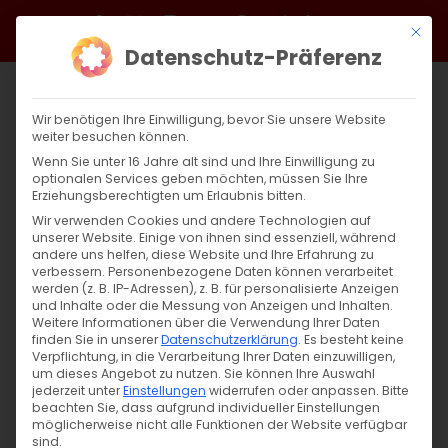
Zum
Facebook
X
Instagram
YouTube
Spotify
Telegram
LinkedIn
SoundCloud
Mit di
Inhalt
Datenschutz-Präferenz
springen
Wir benötigen Ihre Einwilligung, bevor Sie unsere Website
weiter besuchen können.
Wenn Sie unter 16 Jahre alt sind und Ihre Einwilligung zu
optionalen Services geben möchten, müssen Sie Ihre
Erziehungsberechtigten um Erlaubnis bitten.
Wir verwenden Cookies und andere Technologien auf
unserer Website. Einige von ihnen sind essenziell, während
andere uns helfen, diese Website und Ihre Erfahrung zu
verbessern.
Personenbezogene Daten können verarbeitet
werden (z. B. IP-Adressen), z. B. für personalisierte Anzeigen
und Inhalte oder die Messung von Anzeigen und Inhalten.
Weitere Informationen über die Verwendung Ihrer Daten
finden Sie in unserer
Datenschutzerklärung
.
Es besteht keine
Verpflichtung, in die Verarbeitung Ihrer Daten einzuwilligen,
um dieses Angebot zu nutzen.
Sie können Ihre Auswahl
SUCHE
jederzeit unter
Einstellungen
widerrufen oder anpassen.
Bitte
beachten Sie, dass aufgrund individueller Einstellungen
Suche
möglicherweise nicht alle Funktionen der Website verfügbar
sind.