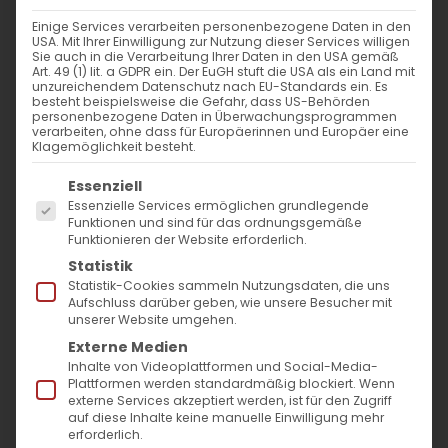
nach:
Einige Services verarbeiten personenbezogene Daten in den
USA. Mit Ihrer Einwilligung zur Nutzung dieser Services willigen
Sie auch in die Verarbeitung Ihrer Daten in den USA gemäß
AKTUELLES
Art. 49 (1) lit. a GDPR ein. Der EuGH stuft die USA als ein Land mit
unzureichendem Datenschutz nach EU-Standards ein. Es
besteht beispielsweise die Gefahr, dass US-Behörden
Im Fokus: August
personenbezogene Daten in Überwachungsprogrammen
verarbeiten, ohne dass für Europäerinnen und Europäer eine
Klagemöglichkeit besteht.
Sichtbar sein, ins Gespräch kommen
Es folgt eine Liste der Service-Gruppen, für die
Essenziell
Essenzielle Services ermöglichen grundlegende
Vardavar in Göppingen und in den
Funktionen und sind für das ordnungsgemäße
Funktionieren der Website erforderlich.
Gemeinden der Diözese
Statistik
Statistik-Cookies sammeln Nutzungsdaten, die uns
Aufschluss darüber geben, wie unsere Besucher mit
unserer Website umgehen.
Externe Medien
Inhalte von Videoplattformen und Social-Media-
Plattformen werden standardmäßig blockiert. Wenn
MO
DI
MI
DO
FR
SA
SO
externe Services akzeptiert werden, ist für den Zugriff
auf diese Inhalte keine manuelle Einwilligung mehr
erforderlich.
1
2
3
4
5
6