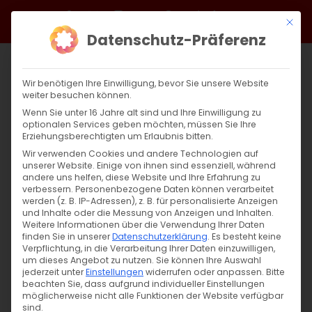
Zum
Facebook
X
Instagram
YouTube
Spotify
Telegram
LinkedIn
SoundCloud
Mit di
Inhalt
Datenschutz-Präferenz
springen
Wir benötigen Ihre Einwilligung, bevor Sie unsere Website
weiter besuchen können.
Wenn Sie unter 16 Jahre alt sind und Ihre Einwilligung zu
optionalen Services geben möchten, müssen Sie Ihre
Erziehungsberechtigten um Erlaubnis bitten.
Wir verwenden Cookies und andere Technologien auf
unserer Website. Einige von ihnen sind essenziell, während
andere uns helfen, diese Website und Ihre Erfahrung zu
verbessern.
Personenbezogene Daten können verarbeitet
werden (z. B. IP-Adressen), z. B. für personalisierte Anzeigen
und Inhalte oder die Messung von Anzeigen und Inhalten.
Weitere Informationen über die Verwendung Ihrer Daten
finden Sie in unserer
Datenschutzerklärung
.
Es besteht keine
Verpflichtung, in die Verarbeitung Ihrer Daten einzuwilligen,
um dieses Angebot zu nutzen.
Sie können Ihre Auswahl
jederzeit unter
Einstellungen
widerrufen oder anpassen.
Bitte
beachten Sie, dass aufgrund individueller Einstellungen
möglicherweise nicht alle Funktionen der Website verfügbar
sind.