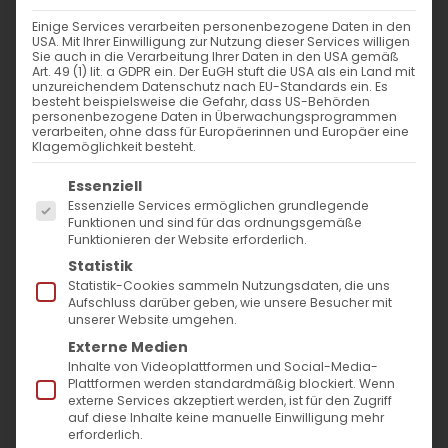
Einige Services verarbeiten personenbezogene Daten in den
USA. Mit Ihrer Einwilligung zur Nutzung dieser Services willigen
Sie auch in die Verarbeitung Ihrer Daten in den USA gemäß
Der Geist, der alles neu macht
Art. 49 (1) lit. a GDPR ein. Der EuGH stuft die USA als ein Land mit
unzureichendem Datenschutz nach EU-Standards ein. Es
besteht beispielsweise die Gefahr, dass US-Behörden
personenbezogene Daten in Überwachungsprogrammen
Pfingsten in den armenischen Sharakans Ein
verarbeiten, ohne dass für Europäerinnen und Europäer eine
Klagemöglichkeit besteht.
theologischer Essay [...]
Es folgt eine Liste der Service-Gruppen, für die
Essenziell
Essenzielle Services ermöglichen grundlegende
Funktionen und sind für das ordnungsgemäße
24. Mai 2026
|
Allgemein
Funktionieren der Website erforderlich.
Weiterlesen
Statistik
Statistik-Cookies sammeln Nutzungsdaten, die uns
Aufschluss darüber geben, wie unsere Besucher mit
unserer Website umgehen.
Externe Medien
Inhalte von Videoplattformen und Social-Media-
Plattformen werden standardmäßig blockiert. Wenn
externe Services akzeptiert werden, ist für den Zugriff
auf diese Inhalte keine manuelle Einwilligung mehr
erforderlich.