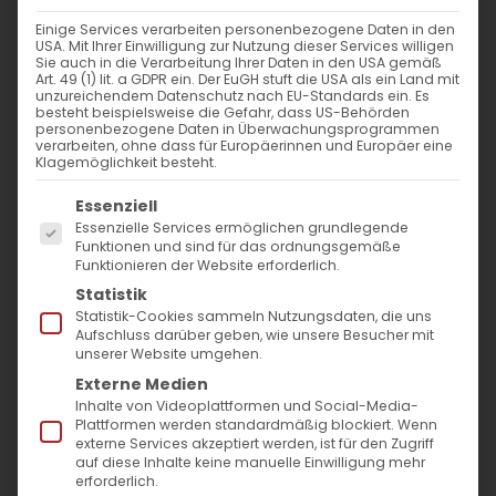
Einige Services verarbeiten personenbezogene Daten in den
Das Kreuzzeichen in der armenischen
USA. Mit Ihrer Einwilligung zur Nutzung dieser Services willigen
Sie auch in die Verarbeitung Ihrer Daten in den USA gemäß
Tradition
Art. 49 (1) lit. a GDPR ein. Der EuGH stuft die USA als ein Land mit
unzureichendem Datenschutz nach EU-Standards ein. Es
besteht beispielsweise die Gefahr, dass US-Behörden
personenbezogene Daten in Überwachungsprogrammen
Das Kreuzzeichen in der armenischen
verarbeiten, ohne dass für Europäerinnen und Europäer eine
Klagemöglichkeit besteht.
Tradition Das Heilige [...]
Es folgt eine Liste der Service-Gruppen, für die
Essenziell
Essenzielle Services ermöglichen grundlegende
Funktionen und sind für das ordnungsgemäße
31. Mai 2021
|
Glaubensfragen
Funktionieren der Website erforderlich.
Weiterlesen
Statistik
Statistik-Cookies sammeln Nutzungsdaten, die uns
Aufschluss darüber geben, wie unsere Besucher mit
unserer Website umgehen.
Externe Medien
Inhalte von Videoplattformen und Social-Media-
Plattformen werden standardmäßig blockiert. Wenn
externe Services akzeptiert werden, ist für den Zugriff
auf diese Inhalte keine manuelle Einwilligung mehr
erforderlich.