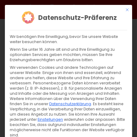
Zum
Facebook
X
Instagram
YouTube
Spotify
Telegram
LinkedIn
SoundCloud
Mit di
Inhalt
Datenschutz-Präferenz
springen
Wir benötigen Ihre Einwilligung, bevor Sie unsere Website
weiter besuchen können.
Wenn Sie unter 16 Jahre alt sind und Ihre Einwilligung zu
optionalen Services geben möchten, müssen Sie Ihre
Erziehungsberechtigten um Erlaubnis bitten.
Wir verwenden Cookies und andere Technologien auf
unserer Website. Einige von ihnen sind essenziell, während
andere uns helfen, diese Website und Ihre Erfahrung zu
verbessern.
Personenbezogene Daten können verarbeitet
werden (z. B. IP-Adressen), z. B. für personalisierte Anzeigen
und Inhalte oder die Messung von Anzeigen und Inhalten.
Weitere Informationen über die Verwendung Ihrer Daten
finden Sie in unserer
Datenschutzerklärung
.
Es besteht keine
Verpflichtung, in die Verarbeitung Ihrer Daten einzuwilligen,
um dieses Angebot zu nutzen.
Sie können Ihre Auswahl
jederzeit unter
Einstellungen
widerrufen oder anpassen.
Bitte
beachten Sie, dass aufgrund individueller Einstellungen
möglicherweise nicht alle Funktionen der Website verfügbar
sind.