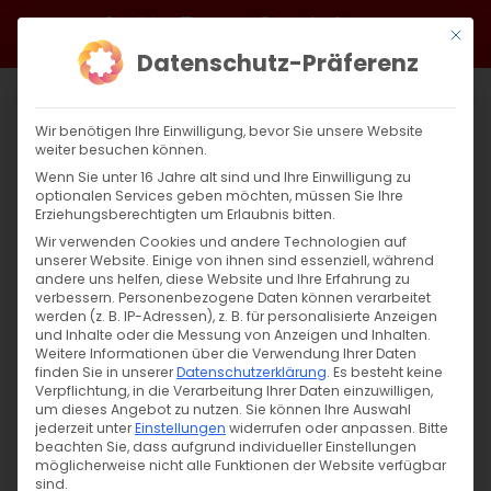
Zum
Facebook
X
Instagram
YouTube
Spotify
Telegram
LinkedIn
SoundCloud
Mit di
Inhalt
Datenschutz-Präferenz
springen
Wir benötigen Ihre Einwilligung, bevor Sie unsere Website
weiter besuchen können.
Wenn Sie unter 16 Jahre alt sind und Ihre Einwilligung zu
optionalen Services geben möchten, müssen Sie Ihre
Erziehungsberechtigten um Erlaubnis bitten.
Wir verwenden Cookies und andere Technologien auf
unserer Website. Einige von ihnen sind essenziell, während
andere uns helfen, diese Website und Ihre Erfahrung zu
verbessern.
Personenbezogene Daten können verarbeitet
werden (z. B. IP-Adressen), z. B. für personalisierte Anzeigen
und Inhalte oder die Messung von Anzeigen und Inhalten.
Weitere Informationen über die Verwendung Ihrer Daten
finden Sie in unserer
Datenschutzerklärung
.
Es besteht keine
Verpflichtung, in die Verarbeitung Ihrer Daten einzuwilligen,
um dieses Angebot zu nutzen.
Sie können Ihre Auswahl
SUCHE
jederzeit unter
Einstellungen
widerrufen oder anpassen.
Bitte
beachten Sie, dass aufgrund individueller Einstellungen
Suche
möglicherweise nicht alle Funktionen der Website verfügbar
sind.