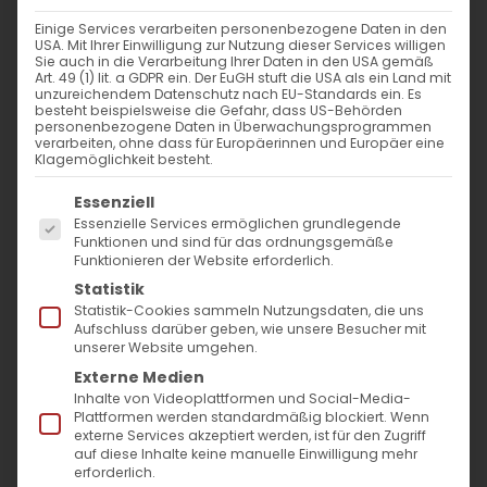
nach:
Einige Services verarbeiten personenbezogene Daten in den
USA. Mit Ihrer Einwilligung zur Nutzung dieser Services willigen
Sie auch in die Verarbeitung Ihrer Daten in den USA gemäß
AKTUELLES
Art. 49 (1) lit. a GDPR ein. Der EuGH stuft die USA als ein Land mit
unzureichendem Datenschutz nach EU-Standards ein. Es
besteht beispielsweise die Gefahr, dass US-Behörden
Im Fokus: August
personenbezogene Daten in Überwachungsprogrammen
verarbeiten, ohne dass für Europäerinnen und Europäer eine
Klagemöglichkeit besteht.
Sichtbar sein, ins Gespräch kommen
Es folgt eine Liste der Service-Gruppen, für die
Essenziell
Essenzielle Services ermöglichen grundlegende
Vardavar in Göppingen und in den
Funktionen und sind für das ordnungsgemäße
Funktionieren der Website erforderlich.
Gemeinden der Diözese
Statistik
Statistik-Cookies sammeln Nutzungsdaten, die uns
Aufschluss darüber geben, wie unsere Besucher mit
unserer Website umgehen.
Externe Medien
Inhalte von Videoplattformen und Social-Media-
Plattformen werden standardmäßig blockiert. Wenn
MO
DI
MI
DO
FR
SA
SO
externe Services akzeptiert werden, ist für den Zugriff
auf diese Inhalte keine manuelle Einwilligung mehr
erforderlich.
27
28
29
30
31
1
2