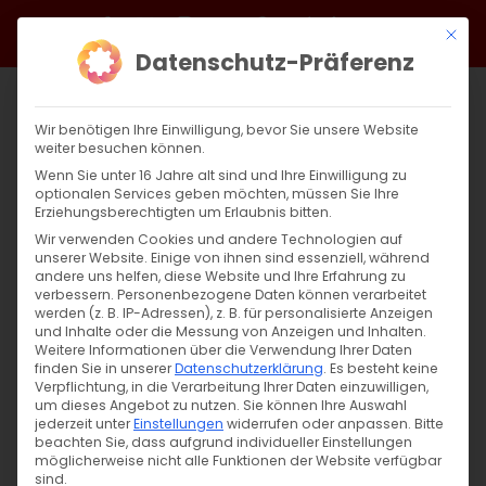
Zum
Facebook
X
Instagram
YouTube
Spotify
Telegram
LinkedIn
SoundCloud
Mit di
Inhalt
Datenschutz-Präferenz
springen
Wir benötigen Ihre Einwilligung, bevor Sie unsere Website
weiter besuchen können.
Wenn Sie unter 16 Jahre alt sind und Ihre Einwilligung zu
optionalen Services geben möchten, müssen Sie Ihre
Erziehungsberechtigten um Erlaubnis bitten.
Wir verwenden Cookies und andere Technologien auf
unserer Website. Einige von ihnen sind essenziell, während
andere uns helfen, diese Website und Ihre Erfahrung zu
Der Heilige Theodoros Tiro
verbessern.
Personenbezogene Daten können verarbeitet
werden (z. B. IP-Adressen), z. B. für personalisierte Anzeigen
und Inhalte oder die Messung von Anzeigen und Inhalten.
Weitere Informationen über die Verwendung Ihrer Daten
Der Heilige Theodoros Tiro Der Heilige
finden Sie in unserer
Datenschutzerklärung
.
Es besteht keine
Theodoros Tiro [...]
Verpflichtung, in die Verarbeitung Ihrer Daten einzuwilligen,
um dieses Angebot zu nutzen.
Sie können Ihre Auswahl
jederzeit unter
Einstellungen
widerrufen oder anpassen.
Bitte
beachten Sie, dass aufgrund individueller Einstellungen
möglicherweise nicht alle Funktionen der Website verfügbar
8. März 2025
|
Glaubensfragen
sind.