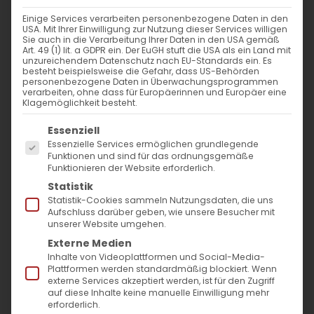
Weiterlesen
Einige Services verarbeiten personenbezogene Daten in den
USA. Mit Ihrer Einwilligung zur Nutzung dieser Services willigen
Sie auch in die Verarbeitung Ihrer Daten in den USA gemäß
Art. 49 (1) lit. a GDPR ein. Der EuGH stuft die USA als ein Land mit
unzureichendem Datenschutz nach EU-Standards ein. Es
besteht beispielsweise die Gefahr, dass US-Behörden
personenbezogene Daten in Überwachungsprogrammen
verarbeiten, ohne dass für Europäerinnen und Europäer eine
Klagemöglichkeit besteht.
Es folgt eine Liste der Service-Gruppen, für die
Essenziell
Essenzielle Services ermöglichen grundlegende
SUCHE
Funktionen und sind für das ordnungsgemäße
Funktionieren der Website erforderlich.
Statistik
Suche
Statistik-Cookies sammeln Nutzungsdaten, die uns
nach:
Aufschluss darüber geben, wie unsere Besucher mit
unserer Website umgehen.
Externe Medien
AKTUELLES
Inhalte von Videoplattformen und Social-Media-
Plattformen werden standardmäßig blockiert. Wenn
externe Services akzeptiert werden, ist für den Zugriff
Im Fokus: August
auf diese Inhalte keine manuelle Einwilligung mehr
erforderlich.