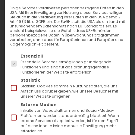
Einige Services verarbeiten personenbezogene Daten in den
USA. Mit Ihrer Einwilligung zur Nutzung dieser Services willigen
Sie auch in die Verarbeitung Ihrer Daten in den USA gemäß
Hl. Gregor der Theologe
Art. 49 (1) lit. a GDPR ein. Der EuGH stuft die USA als ein Land mit
unzureichendem Datenschutz nach EU-Standards ein. Es
besteht beispielsweise die Gefahr, dass US-Behörden
personenbezogene Daten in Überwachungsprogrammen
Der Hl. Gregor der Theologe Am 31.07.2021
verarbeiten, ohne dass für Europäerinnen und Europäer eine
Klagemöglichkeit besteht.
feierte [...]
Es folgt eine Liste der Service-Gruppen, für die
Essenziell
Essenzielle Services ermöglichen grundlegende
Funktionen und sind für das ordnungsgemäße
1. August 2021
|
Glaubensfragen
,
Kirchenjahr
Funktionieren der Website erforderlich.
Weiterlesen
Statistik
Statistik-Cookies sammeln Nutzungsdaten, die uns
Aufschluss darüber geben, wie unsere Besucher mit
unserer Website umgehen.
Externe Medien
Inhalte von Videoplattformen und Social-Media-
Plattformen werden standardmäßig blockiert. Wenn
externe Services akzeptiert werden, ist für den Zugriff
auf diese Inhalte keine manuelle Einwilligung mehr
erforderlich.