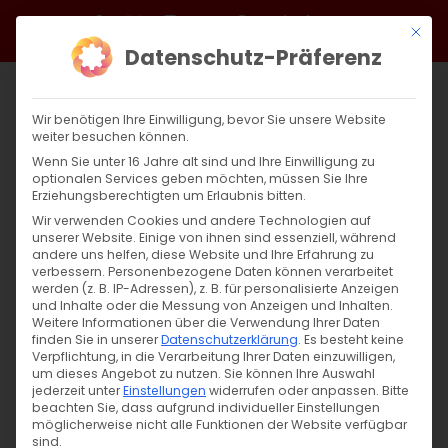
Zum
Facebook
X
Instagram
YouTube
Spotify
Telegram
LinkedIn
SoundCloud
Mit di
Inhalt
Datenschutz-Präferenz
springen
Wir benötigen Ihre Einwilligung, bevor Sie unsere Website
weiter besuchen können.
Wenn Sie unter 16 Jahre alt sind und Ihre Einwilligung zu
optionalen Services geben möchten, müssen Sie Ihre
Erziehungsberechtigten um Erlaubnis bitten.
Wir verwenden Cookies und andere Technologien auf
unserer Website. Einige von ihnen sind essenziell, während
andere uns helfen, diese Website und Ihre Erfahrung zu
verbessern.
Personenbezogene Daten können verarbeitet
werden (z. B. IP-Adressen), z. B. für personalisierte Anzeigen
und Inhalte oder die Messung von Anzeigen und Inhalten.
Weitere Informationen über die Verwendung Ihrer Daten
finden Sie in unserer
Datenschutzerklärung
.
Es besteht keine
Verpflichtung, in die Verarbeitung Ihrer Daten einzuwilligen,
um dieses Angebot zu nutzen.
Sie können Ihre Auswahl
jederzeit unter
Einstellungen
widerrufen oder anpassen.
Bitte
beachten Sie, dass aufgrund individueller Einstellungen
möglicherweise nicht alle Funktionen der Website verfügbar
sind.