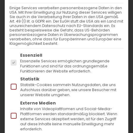
Weiterlesen
Einige Services verarbeiten personenbezogene Daten in den
USA. Mit Ihrer Einwilligung zur Nutzung dieser Services willigen
Sie auch in die Verarbeitung Ihrer Daten in den USA gemäß
Art. 49 (1) lit. a GDPR ein. Der EuGH stuft die USA als ein Land mit
unzureichendem Datenschutz nach EU-Standards ein. Es
besteht beispielsweise die Gefahr, dass US-Behörden
personenbezogene Daten in Überwachungsprogrammen
verarbeiten, ohne dass für Europäerinnen und Europäer eine
Klagemöglichkeit besteht.
Es folgt eine Liste der Service-Gruppen, für die
Essenziell
Essenzielle Services ermöglichen grundlegende
SUCHE
Funktionen und sind für das ordnungsgemäße
Funktionieren der Website erforderlich.
Statistik
Suche
Statistik-Cookies sammeln Nutzungsdaten, die uns
nach:
Aufschluss darüber geben, wie unsere Besucher mit
unserer Website umgehen.
Externe Medien
AKTUELLES
Inhalte von Videoplattformen und Social-Media-
Plattformen werden standardmäßig blockiert. Wenn
externe Services akzeptiert werden, ist für den Zugriff
Im Fokus: August
auf diese Inhalte keine manuelle Einwilligung mehr
erforderlich.