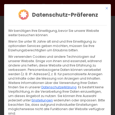
Zum
Facebook
X
Instagram
YouTube
Spotify
Telegram
LinkedIn
SoundCloud
Mit di
Inhalt
Datenschutz-Präferenz
springen
Wir benötigen Ihre Einwilligung, bevor Sie unsere Website
weiter besuchen können.
Wenn Sie unter 16 Jahre alt sind und Ihre Einwilligung zu
optionalen Services geben möchten, müssen Sie Ihre
Erziehungsberechtigten um Erlaubnis bitten.
Wir verwenden Cookies und andere Technologien auf
unserer Website. Einige von ihnen sind essenziell, während
andere uns helfen, diese Website und Ihre Erfahrung zu
Toxische Beziehungen
verbessern.
Personenbezogene Daten können verarbeitet
werden (z. B. IP-Adressen), z. B. für personalisierte Anzeigen
und Inhalte oder die Messung von Anzeigen und Inhalten.
Weitere Informationen über die Verwendung Ihrer Daten
Toxische Beziehungen: Gefangen in
finden Sie in unserer
Datenschutzerklärung
.
Es besteht keine
zerstörerischen Mustern Ein [...]
Verpflichtung, in die Verarbeitung Ihrer Daten einzuwilligen,
um dieses Angebot zu nutzen.
Sie können Ihre Auswahl
jederzeit unter
Einstellungen
widerrufen oder anpassen.
Bitte
beachten Sie, dass aufgrund individueller Einstellungen
möglicherweise nicht alle Funktionen der Website verfügbar
26. März 2025
|
Abteilung Diakonie
,
Allgemein
sind.