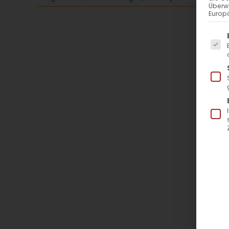
Überw
Europä
Es f