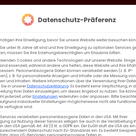
loud
AKTION HEIMAT SCHAFFEN!
Gottesdienste & Events
Se
Datenschutz-Präferenz
AGBW
WIR
BEKENN
nötigen Ihre Einwilligung, bevor Sie unsere Website weiter besuchen kö
ie unter 16 Jahre alt sind und Ihre Einwilligung zu optionalen Services 
n, müssen Sie Ihre Erziehungsberechtigten um Erlaubnis bitten.
rwenden Cookies und andere Technologien auf unserer Website. Einige
 Gregor der Theologe
sind essenziell, während andere uns helfen, diese Website und Ihre Erfa
bessern.
Personenbezogene Daten können verarbeitet werden (z. B. IP-
en), z. B. für personalisierte Anzeigen und Inhalte oder die Messung von
 Hl. Gregor der Theologe Am 31.07.2021 feierte [...]
en und Inhalten.
Weitere Informationen über die Verwendung Ihrer Date
 Sie in unserer
Datenschutzerklärung
.
Es besteht keine Verpflichtung, in d
eitung Ihrer Daten einzuwilligen, um dieses Angebot zu nutzen.
Sie könn
l jederzeit unter
Einstellungen
widerrufen oder anpassen.
Bitte beachte
ufgrund individueller Einstellungen möglicherweise nicht alle Funktione
e verfügbar sind.
 Services verarbeiten personenbezogene Daten in den USA. Mit Ihrer
ligung zur Nutzung dieser Services willigen Sie auch in die Verarbeitung I
in den USA gemäß Art. 49 (1) lit. a GDPR ein. Der EuGH stuft die USA als ei
zureichendem Datenschutz nach EU-Standards ein. Es besteht beispiel
Weiterle
efahr, dass US-Behörden personenbezogene Daten in