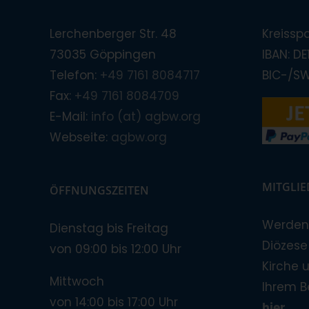
Lerchenberger Str. 48
Kreissp
73035 Göppingen
IBAN: D
Telefon:
+49 7161 8084717
BIC-/S
Fax:
+49 7161 8084709
E-Mail:
info (at) agbw.org
Webseite:
agbw.org
MITGLI
ÖFFNUNGSZEITEN
Werden 
Dienstag bis Freitag
Diözese!
von 09:00 bis 12:00 Uhr
Kirche 
Mittwoch
Ihrem B
von 14:00 bis 17:00 Uhr
hier