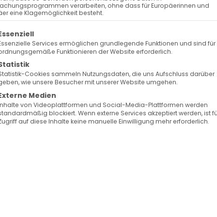
achungsprogrammen verarbeiten, ohne dass für Europäerinnen und
er eine Klagemöglichkeit besteht.
olgt eine Liste der Service-Gruppen, für die eine Ein
Essenziell
Essenzielle Services ermöglichen grundlegende Funktionen und sind für
ordnungsgemäße Funktionieren der Website erforderlich.
Statistik
Statistik-Cookies sammeln Nutzungsdaten, die uns Aufschluss darüber
geben, wie unsere Besucher mit unserer Website umgehen.
Externe Medien
Inhalte von Videoplattformen und Social-Media-Plattformen werden
standardmäßig blockiert. Wenn externe Services akzeptiert werden, ist f
Zugriff auf diese Inhalte keine manuelle Einwilligung mehr erforderlich.