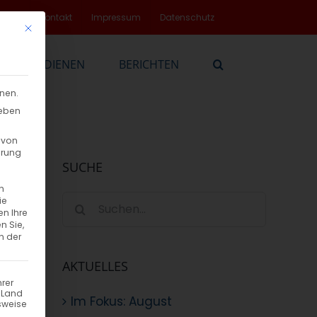
rvice
Kontakt
Impressum
Datenschutz
Mit diesem Button wird der Dialog geschlossen. Seine Funktionalität
EN
DIENEN
BERICHTEN
nnen.
geben
 von
hrung
SUCHE
n
Suche
ie
en Ihre
nach:
n Sie,
n der
AKTUELLES
hrer
n Land
Im Fokus: August
sweise
sen