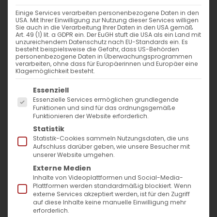
Weiterlesen
Einige Services verarbeiten personenbezogene Daten in den
USA. Mit Ihrer Einwilligung zur Nutzung dieser Services willigen
Sie auch in die Verarbeitung Ihrer Daten in den USA gemäß
Art. 49 (1) lit. a GDPR ein. Der EuGH stuft die USA als ein Land mit
unzureichendem Datenschutz nach EU-Standards ein. Es
besteht beispielsweise die Gefahr, dass US-Behörden
personenbezogene Daten in Überwachungsprogrammen
verarbeiten, ohne dass für Europäerinnen und Europäer eine
Klagemöglichkeit besteht.
Es folgt eine Liste der Service-Gruppen, für die
Essenziell
Essenzielle Services ermöglichen grundlegende
SUCHE
Funktionen und sind für das ordnungsgemäße
Funktionieren der Website erforderlich.
Statistik
Suche
Statistik-Cookies sammeln Nutzungsdaten, die uns
nach:
Aufschluss darüber geben, wie unsere Besucher mit
unserer Website umgehen.
Externe Medien
AKTUELLES
Inhalte von Videoplattformen und Social-Media-
Plattformen werden standardmäßig blockiert. Wenn
externe Services akzeptiert werden, ist für den Zugriff
Im Fokus: August
auf diese Inhalte keine manuelle Einwilligung mehr
erforderlich.