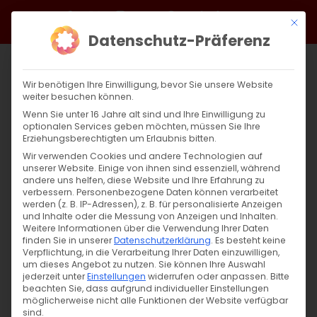
Zum
Facebook
X
Instagram
YouTube
Spotify
Telegram
LinkedIn
SoundCloud
Mit di
Inhalt
Datenschutz-Präferenz
springen
Wir benötigen Ihre Einwilligung, bevor Sie unsere Website
weiter besuchen können.
Wenn Sie unter 16 Jahre alt sind und Ihre Einwilligung zu
optionalen Services geben möchten, müssen Sie Ihre
Erziehungsberechtigten um Erlaubnis bitten.
Wir verwenden Cookies und andere Technologien auf
unserer Website. Einige von ihnen sind essenziell, während
andere uns helfen, diese Website und Ihre Erfahrung zu
Zwischen Umkehr und Erlösung
verbessern.
Personenbezogene Daten können verarbeitet
werden (z. B. IP-Adressen), z. B. für personalisierte Anzeigen
und Inhalte oder die Messung von Anzeigen und Inhalten.
Weitere Informationen über die Verwendung Ihrer Daten
Zwischen Umkehr und Erlösung. Die
finden Sie in unserer
Datenschutzerklärung
.
Es besteht keine
Armenische Fastenzeit: Eine [...]
Verpflichtung, in die Verarbeitung Ihrer Daten einzuwilligen,
um dieses Angebot zu nutzen.
Sie können Ihre Auswahl
jederzeit unter
Einstellungen
widerrufen oder anpassen.
Bitte
beachten Sie, dass aufgrund individueller Einstellungen
möglicherweise nicht alle Funktionen der Website verfügbar
11. März 2025
|
Glaubensfragen
,
Sardaryan
sind.