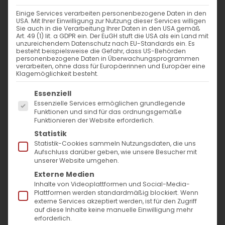
12. Februar 2026
|
Allgemein
,
Glaubensfragen
Einige Services verarbeiten personenbezogene Daten in den
Weiterlesen
USA. Mit Ihrer Einwilligung zur Nutzung dieser Services willigen
Sie auch in die Verarbeitung Ihrer Daten in den USA gemäß
Art. 49 (1) lit. a GDPR ein. Der EuGH stuft die USA als ein Land mit
unzureichendem Datenschutz nach EU-Standards ein. Es
besteht beispielsweise die Gefahr, dass US-Behörden
personenbezogene Daten in Überwachungsprogrammen
verarbeiten, ohne dass für Europäerinnen und Europäer eine
Klagemöglichkeit besteht.
Es folgt eine Liste der Service-Gruppen, für die
Essenziell
Essenzielle Services ermöglichen grundlegende
Funktionen und sind für das ordnungsgemäße
Funktionieren der Website erforderlich.
SUCHE
Statistik
Statistik-Cookies sammeln Nutzungsdaten, die uns
Suche
Aufschluss darüber geben, wie unsere Besucher mit
unserer Website umgehen.
nach:
Externe Medien
Inhalte von Videoplattformen und Social-Media-
Plattformen werden standardmäßig blockiert. Wenn
AKTUELLES
externe Services akzeptiert werden, ist für den Zugriff
auf diese Inhalte keine manuelle Einwilligung mehr
Im Fokus: August
erforderlich.