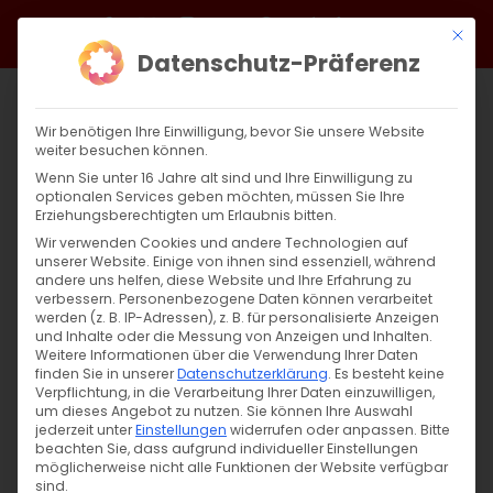
Zum
Facebook
X
Instagram
YouTube
Spotify
Telegram
LinkedIn
SoundCloud
Mit di
Inhalt
Datenschutz-Präferenz
springen
Wir benötigen Ihre Einwilligung, bevor Sie unsere Website
weiter besuchen können.
Wenn Sie unter 16 Jahre alt sind und Ihre Einwilligung zu
optionalen Services geben möchten, müssen Sie Ihre
Erziehungsberechtigten um Erlaubnis bitten.
Wir verwenden Cookies und andere Technologien auf
unserer Website. Einige von ihnen sind essenziell, während
andere uns helfen, diese Website und Ihre Erfahrung zu
GEDENKTAG DER HEILIGEN VARDAN
verbessern.
Personenbezogene Daten können verarbeitet
werden (z. B. IP-Adressen), z. B. für personalisierte Anzeigen
UND DER 1036 ZEUGEN
und Inhalte oder die Messung von Anzeigen und Inhalten.
Weitere Informationen über die Verwendung Ihrer Daten
finden Sie in unserer
Datenschutzerklärung
.
Es besteht keine
GEDENKTAG DER HEILIGEN VARDAN UND DER
Verpflichtung, in die Verarbeitung Ihrer Daten einzuwilligen,
um dieses Angebot zu nutzen.
Sie können Ihre Auswahl
1036 ZEUGEN [...]
jederzeit unter
Einstellungen
widerrufen oder anpassen.
Bitte
beachten Sie, dass aufgrund individueller Einstellungen
möglicherweise nicht alle Funktionen der Website verfügbar
sind.