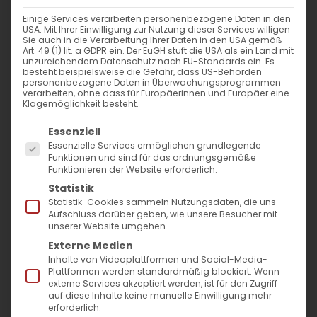
18. November 2024
|
Allgemein
Einige Services verarbeiten personenbezogene Daten in den
Weiterlesen
USA. Mit Ihrer Einwilligung zur Nutzung dieser Services willigen
Sie auch in die Verarbeitung Ihrer Daten in den USA gemäß
Art. 49 (1) lit. a GDPR ein. Der EuGH stuft die USA als ein Land mit
unzureichendem Datenschutz nach EU-Standards ein. Es
besteht beispielsweise die Gefahr, dass US-Behörden
personenbezogene Daten in Überwachungsprogrammen
verarbeiten, ohne dass für Europäerinnen und Europäer eine
Klagemöglichkeit besteht.
Es folgt eine Liste der Service-Gruppen, für die
Essenziell
Essenzielle Services ermöglichen grundlegende
Funktionen und sind für das ordnungsgemäße
Funktionieren der Website erforderlich.
SUCHE
Statistik
Statistik-Cookies sammeln Nutzungsdaten, die uns
Suche
Aufschluss darüber geben, wie unsere Besucher mit
unserer Website umgehen.
nach:
Externe Medien
Inhalte von Videoplattformen und Social-Media-
Plattformen werden standardmäßig blockiert. Wenn
AKTUELLES
externe Services akzeptiert werden, ist für den Zugriff
auf diese Inhalte keine manuelle Einwilligung mehr
Im Fokus: August
erforderlich.