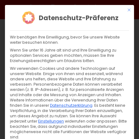
Zum
Facebook
X
Instagram
YouTube
Spotify
Telegram
LinkedIn
SoundCloud
Mit di
Inhalt
Datenschutz-Präferenz
springen
Wir benötigen Ihre Einwilligung, bevor Sie unsere Website
weiter besuchen können.
Wenn Sie unter 16 Jahre alt sind und Ihre Einwilligung zu
optionalen Services geben möchten, müssen Sie Ihre
Erziehungsberechtigten um Erlaubnis bitten.
Wir verwenden Cookies und andere Technologien auf
unserer Website. Einige von ihnen sind essenziell, während
andere uns helfen, diese Website und Ihre Erfahrung zu
Volkstrauertag 2024: Gemeinsam gegen
verbessern.
Personenbezogene Daten können verarbeitet
werden (z. B. IP-Adressen), z. B. für personalisierte Anzeigen
das Vergessen
und Inhalte oder die Messung von Anzeigen und Inhalten.
Weitere Informationen über die Verwendung Ihrer Daten
finden Sie in unserer
Datenschutzerklärung
.
Es besteht keine
Volkstrauertag 2024: Gemeinsam gegen
Verpflichtung, in die Verarbeitung Ihrer Daten einzuwilligen,
um dieses Angebot zu nutzen.
Sie können Ihre Auswahl
das Vergessen Am Volkstrauertag, [...]
jederzeit unter
Einstellungen
widerrufen oder anpassen.
Bitte
beachten Sie, dass aufgrund individueller Einstellungen
möglicherweise nicht alle Funktionen der Website verfügbar
sind.