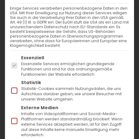
Einige Services verarbeiten personenbezogene Daten in den
106. JAHRESTAG DES VÖLKERMORDES
USA. Mit Ihrer Einwilligung zur Nutzung dieser Services willigen
Sie auch in die Verarbeitung Ihrer Daten in den USA gemäß
Art. 49 (1) lit. a GDPR ein. Der EuGH stuft die USA als ein Land mit
unzureichendem Datenschutz nach EU-Standards ein. Es
besteht beispielsweise die Gefahr, dass US-Behörden
23. April 2021
|
Aktuell
,
Diözese
personenbezogene Daten in Überwachungsprogrammen
Weiterlesen
verarbeiten, ohne dass für Europäerinnen und Europäer eine
Klagemöglichkeit besteht.
Es folgt eine Liste der Service-Gruppen, für die
Essenziell
Essenzielle Services ermöglichen grundlegende
Funktionen und sind für das ordnungsgemäße
Funktionieren der Website erforderlich.
Statistik
Statistik-Cookies sammeln Nutzungsdaten, die uns
Aufschluss darüber geben, wie unsere Besucher mit
unserer Website umgehen.
SUCHE
Externe Medien
Inhalte von Videoplattformen und Social-Media-
Plattformen werden standardmäßig blockiert. Wenn
Suche
externe Services akzeptiert werden, ist für den Zugriff
auf diese Inhalte keine manuelle Einwilligung mehr
nach:
erforderlich.