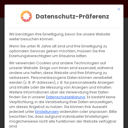
Zum
Facebook
X
Instagram
YouTube
Spotify
Telegram
LinkedIn
SoundCloud
Mit di
Inhalt
Datenschutz-Präferenz
springen
Wir benötigen Ihre Einwilligung, bevor Sie unsere Website
weiter besuchen können.
Wenn Sie unter 16 Jahre alt sind und Ihre Einwilligung zu
optionalen Services geben möchten, müssen Sie Ihre
Erziehungsberechtigten um Erlaubnis bitten.
Wir verwenden Cookies und andere Technologien auf
unserer Website. Einige von ihnen sind essenziell, während
andere uns helfen, diese Website und Ihre Erfahrung zu
verbessern.
Personenbezogene Daten können verarbeitet
werden (z. B. IP-Adressen), z. B. für personalisierte Anzeigen
und Inhalte oder die Messung von Anzeigen und Inhalten.
Weitere Informationen über die Verwendung Ihrer Daten
finden Sie in unserer
Datenschutzerklärung
.
Es besteht keine
Verpflichtung, in die Verarbeitung Ihrer Daten einzuwilligen,
um dieses Angebot zu nutzen.
Sie können Ihre Auswahl
jederzeit unter
Einstellungen
widerrufen oder anpassen.
Bitte
beachten Sie, dass aufgrund individueller Einstellungen
möglicherweise nicht alle Funktionen der Website verfügbar
sind.