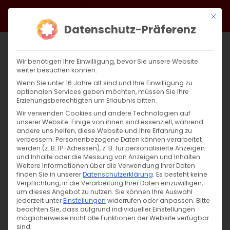
Zum
Facebook
X
Instagram
YouTube
Spotify
Telegram
LinkedIn
SoundCloud
Mit di
Inhalt
Datenschutz-Präferenz
springen
Wir benötigen Ihre Einwilligung, bevor Sie unsere Website
weiter besuchen können.
Wenn Sie unter 16 Jahre alt sind und Ihre Einwilligung zu
optionalen Services geben möchten, müssen Sie Ihre
Erziehungsberechtigten um Erlaubnis bitten.
Wir verwenden Cookies und andere Technologien auf
unserer Website. Einige von ihnen sind essenziell, während
DAS KIRCHENJAHR
andere uns helfen, diese Website und Ihre Erfahrung zu
verbessern.
Personenbezogene Daten können verarbeitet
werden (z. B. IP-Adressen), z. B. für personalisierte Anzeigen
Verklärung Christi
und Inhalte oder die Messung von Anzeigen und Inhalten.
Weitere Informationen über die Verwendung Ihrer Daten
finden Sie in unserer
Datenschutzerklärung
.
Es besteht keine
Verpflichtung, in die Verarbeitung Ihrer Daten einzuwilligen,
um dieses Angebot zu nutzen.
Sie können Ihre Auswahl
Der Herr erscheint heute seinen Jüngern auf
jederzeit unter
Einstellungen
widerrufen oder anpassen.
Bitte
dem Berg Tabor
beachten Sie, dass aufgrund individueller Einstellungen
möglicherweise nicht alle Funktionen der Website verfügbar
und die Jungern staunten und sagten
sind.