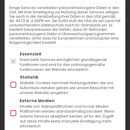
flehend:
Einige Services verarbeiten personenbezogene Daten in den
USA. Mit Ihrer Einwilligung zur Nutzung dieser Services willigen
„Lasst uns drei Zelte bauen, eines für den
Sie auch in die Verarbeitung Ihrer Daten in den USA gemäß
Art. 49 (1) lit. a GDPR ein. Der EuGH stuft die USA als ein Land mit
Herrn,
unzureichendem Datenschutz nach EU-Standards ein. Es
besteht beispielsweise die Gefahr, dass US-Behörden
und eines für Mose, und eines für Elia“.
personenbezogene Daten in Überwachungsprogrammen
verarbeiten, ohne dass für Europäerinnen und Europäer eine
Klagemöglichkeit besteht.
Nun singen wir, die vernünftige Herde,
Es folgt eine Liste der Service-Gruppen, für die
Essenziell
mit den wahren Zeugen zusammen:
Essenzielle Services ermöglichen grundlegende
Sende uns dein Gnadenlicht bei
Funktionen und sind für das ordnungsgemäße
Funktionieren der Website erforderlich.
deinem zweiten Kommen
Statistik
und mache uns Lebendig.
Statistik-Cookies sammeln Nutzungsdaten, die uns
Aufschluss darüber geben, wie unsere Besucher mit
unserer Website umgehen.
Externe Medien
Inhalte von Videoplattformen und Social-Media-
Plattformen werden standardmäßig blockiert. Wenn
externe Services akzeptiert werden, ist für den Zugriff
auf diese Inhalte keine manuelle Einwilligung mehr
erforderlich.