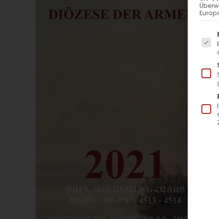
Überw
Europä
Es f