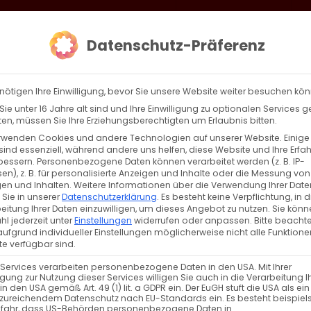
loud
AKTION HEIMAT SCHAFFEN!
Gottesdienste & Events
Se
Datenschutz-Präferenz
AGBW
WIR
BEKENN
nötigen Ihre Einwilligung, bevor Sie unsere Website weiter besuchen kö
ie unter 16 Jahre alt sind und Ihre Einwilligung zu optionalen Services 
n, müssen Sie Ihre Erziehungsberechtigten um Erlaubnis bitten.
rwenden Cookies und andere Technologien auf unserer Website. Einige
sind essenziell, während andere uns helfen, diese Website und Ihre Erfa
Zurück
Vor
bessern.
Personenbezogene Daten können verarbeitet werden (z. B. IP-
en), z. B. für personalisierte Anzeigen und Inhalte oder die Messung von
en und Inhalten.
Weitere Informationen über die Verwendung Ihrer Date
 Sie in unserer
Datenschutzerklärung
.
Es besteht keine Verpflichtung, in d
eitung Ihrer Daten einzuwilligen, um dieses Angebot zu nutzen.
Sie könn
l jederzeit unter
Einstellungen
widerrufen oder anpassen.
Bitte beachte
ufgrund individueller Einstellungen möglicherweise nicht alle Funktione
e verfügbar sind.
 Services verarbeiten personenbezogene Daten in den USA. Mit Ihrer
ligung zur Nutzung dieser Services willigen Sie auch in die Verarbeitung I
in den USA gemäß Art. 49 (1) lit. a GDPR ein. Der EuGH stuft die USA als ei
zureichendem Datenschutz nach EU-Standards ein. Es besteht beispiel
efahr, dass US-Behörden personenbezogene Daten in