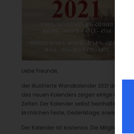
Liebe Freunde,
der illustrierte Wandkalender 2021 der Diöze
des neuen Kalenders zeigen einige Gemäld
Zeiten. Der Kalender selbst beinhaltet die
kirchlichen Feste, Gedenktage, sowie weiter
Der Kalender ist kostenlos. Die Mitglieder