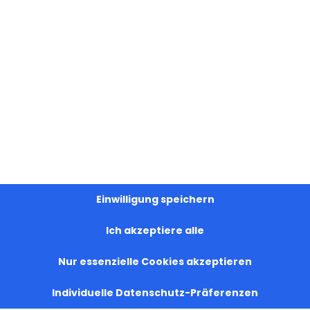
se der Armenischen Kirche ist erschienen. Die Bilder
Einwilligung speichern
en von einigen armenischen Künstler verschiedene
Ich akzeptiere alle
 Daten der wichtigen armenischen nationalen und
e nützliche Informationen.
Nur essenzielle Cookies akzeptieren
Individuelle Datenschutz-Präferenzen
 der Diözese werden den Kalender automatisch