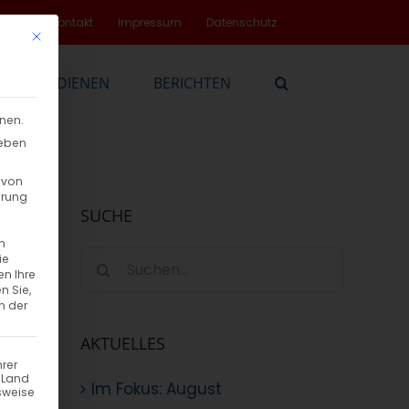
rvice
Kontakt
Impressum
Datenschutz
Mit diesem Button wird der Dialog geschlossen. Seine Funktionalität
EN
DIENEN
BERICHTEN
nnen.
geben
 von
hrung
SUCHE
n
Suche
ie
en Ihre
nach:
n Sie,
n der
AKTUELLES
hrer
n Land
Im Fokus: August
sweise