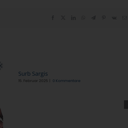
Facebook
X
LinkedIn
WhatsApp
Telegram
Pinterest
Vk
Surb Sargis
15. Februar 2025
|
0 Kommentare