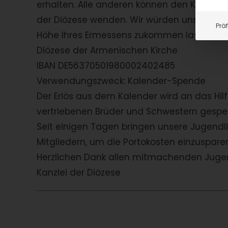
erhalten. Alle anderen können den Kalender 
der Diözese wenden. Wir würden uns freuen
Prä
Höhe Ihres Ermessens zukommen lassen:
Diözese der Armenischen Kirche
IBAN DE56370501980002402485
Verwendungszweck: Kalender-Spende
Der Erlös aus dem Kalender wird an das Hilf
vertriebenen Brüder und Schwestern gespe
Seit einigen Tagen bringen unsere Jugendli
Mitgliedern, um die Portokosten einzuspar
Herzlichen Dank allen mitmachenden Jugend
Kanzlei der Diözese