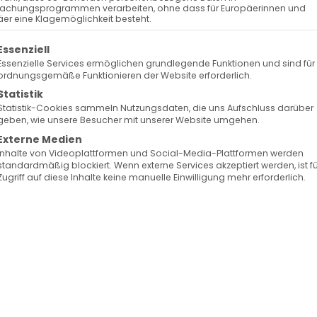
achungsprogrammen verarbeiten, ohne dass für Europäerinnen und
er eine Klagemöglichkeit besteht.
olgt eine Liste der Service-Gruppen, für die eine Ein
Essenziell
Essenzielle Services ermöglichen grundlegende Funktionen und sind für
ordnungsgemäße Funktionieren der Website erforderlich.
Statistik
Statistik-Cookies sammeln Nutzungsdaten, die uns Aufschluss darüber
geben, wie unsere Besucher mit unserer Website umgehen.
Externe Medien
Inhalte von Videoplattformen und Social-Media-Plattformen werden
standardmäßig blockiert. Wenn externe Services akzeptiert werden, ist f
Zugriff auf diese Inhalte keine manuelle Einwilligung mehr erforderlich.