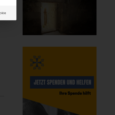
at
okie