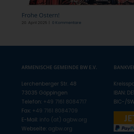
Frohe Ostern!
20. April 2025
|
0 Kommentare
ARMENISCHE GEMEINDE BW E.V.
BANKVE
Lerchenberger Str. 48
Kreissp
73035 Göppingen
IBAN: D
Telefon:
+49 7161 8084717
BIC-/S
Fax:
+49 7161 8084709
E-Mail:
info (at) agbw.org
Webseite:
agbw.org