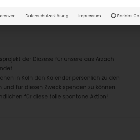
erhalten, wenn sie sich per E-Mail an das Sekretari
, wenn Sie für den Kalender uns eine Spende in der
ferenzen
Datenschutzerklärung
Impressum
Borlabs Co
sprojekt der Diözese für unsere aus Arzach
ndet.
chen in Köln den Kalender persönlich zu den
en und für diesen Zweck spenden zu können.
lichen für diese tolle spontane Aktion!