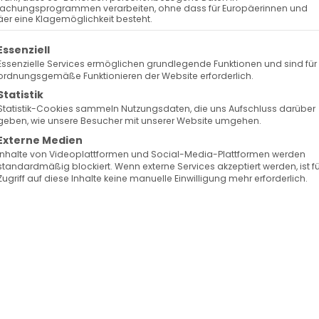
achungsprogrammen verarbeiten, ohne dass für Europäerinnen und
worden sind. Unter anderem wurde berichtet, dass 
er eine Klagemöglichkeit besteht.
fer des Attentats wurde. Der Geistliche wurde durch
olgt eine Liste der Service-Gruppen, für die eine Ein
Essenziell
zt, als er am Samstagnachmittag gegen 16 Uhr gera
Essenzielle Services ermöglichen grundlegende Funktionen und sind für
ordnungsgemäße Funktionieren der Website erforderlich.
h um den orthodoxen Priester Nikolaos Kakavelakis
Statistik
riarchat). Der verheiratete Kleriker ist 52 Jahre alt
Statistik-Cookies sammeln Nutzungsdaten, die uns Aufschluss darüber
geben, wie unsere Besucher mit unserer Website umgehen.
Externe Medien
Inhalte von Videoplattformen und Social-Media-Plattformen werden
erg ist entsetzt von erneuten Attentaten und
standardmäßig blockiert. Wenn externe Services akzeptiert werden, ist f
n Wien. Es ist schockierend, wie im Herzen Europas
Zugriff auf diese Inhalte keine manuelle Einwilligung mehr erforderlich.
tolleranten, offenen und freien Gesellschaft
bereit sind andere Menschen anzugreifen, zu verletze
 den Glauben als eine „Waffe“ gegen die
heit, die sie selber in Europa genießen.
 Zeit, dass die Internationale Gemeinschaft sich dafü