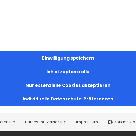
Surb Sargis
15. Februar 2025
|
0 Kommentare
Einwilligung speichern
Ich akzeptiere alle
Nur essenzielle Cookies akzeptieren
Individuelle Datenschutz-Präferenzen
ferenzen
Datenschutzerklärung
Impressum
Borlabs Co