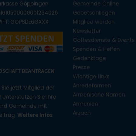
arkasse Göppingen
Gemeinde Online
E11610500000001234026
Gebetsanliegen
WIFT: GOPSDE6GXXX
Mitglied werden
Newsletter
Gottesdienste & Events
Spenden & Helfen
Gedenktage
Presse
EDSCHAFT BEANTRAGEN
Wichtige Links
Anredeformen
Sie jetzt Mitglied der
Armenische Namen
 Unterstützen Sie Ihre
Armenien
und Gemeinde mit
Arzach
eitrag.
Weitere Infos