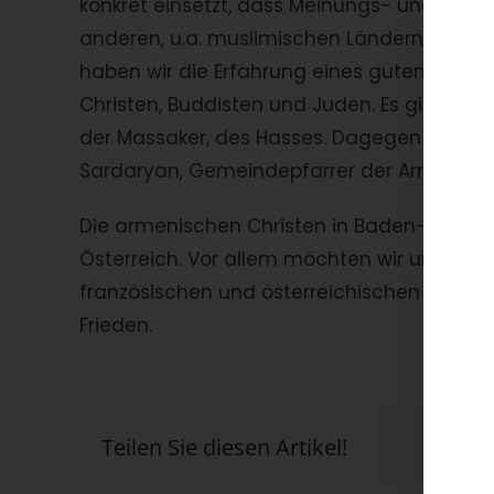
konkret einsetzt, dass Meinungs- und Religi
anderen, u.a. muslimischen Ländern, verbrei
haben wir die Erfahrung eines guten Zusa
Christen, Buddisten und Juden. Es gibt abe
der Massaker, des Hasses. Dagegen müssen w
Sardaryan, Gemeindepfarrer der Armenis
Die armenischen Christen in Baden-Württem
Österreich. Vor allem möchten wir unser Mit
französischen und österreichischen Geschw
Frieden.
Teilen Sie diesen Artikel!