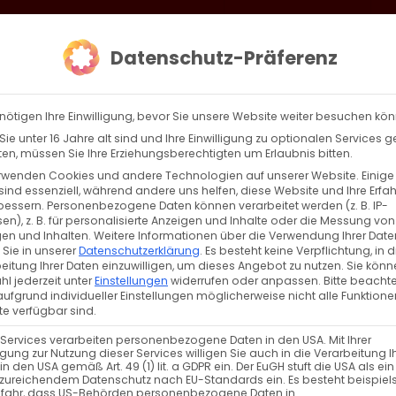
loud
AKTION HEIMAT SCHAFFEN!
Gottesdienste & Events
Se
Datenschutz-Präferenz
AGBW
WIR
BEKENN
nötigen Ihre Einwilligung, bevor Sie unsere Website weiter besuchen kö
ie unter 16 Jahre alt sind und Ihre Einwilligung zu optionalen Services 
n, müssen Sie Ihre Erziehungsberechtigten um Erlaubnis bitten.
rwenden Cookies und andere Technologien auf unserer Website. Einige
sind essenziell, während andere uns helfen, diese Website und Ihre Erfa
Zurück
Vor
bessern.
Personenbezogene Daten können verarbeitet werden (z. B. IP-
en), z. B. für personalisierte Anzeigen und Inhalte oder die Messung von
en und Inhalten.
Weitere Informationen über die Verwendung Ihrer Date
 Sie in unserer
Datenschutzerklärung
.
Es besteht keine Verpflichtung, in d
eitung Ihrer Daten einzuwilligen, um dieses Angebot zu nutzen.
Sie könn
n
l jederzeit unter
Einstellungen
widerrufen oder anpassen.
Bitte beachte
ufgrund individueller Einstellungen möglicherweise nicht alle Funktione
e verfügbar sind.
 Services verarbeiten personenbezogene Daten in den USA. Mit Ihrer
ligung zur Nutzung dieser Services willigen Sie auch in die Verarbeitung I
 Vertreter der griechischen Gemeinden bei der
in den USA gemäß Art. 49 (1) lit. a GDPR ein. Der EuGH stuft die USA als ei
zureichendem Datenschutz nach EU-Standards ein. Es besteht beispiel
 bekommen wir die Nachricht aus Frankreich, da
efahr, dass US-Behörden personenbezogene Daten in