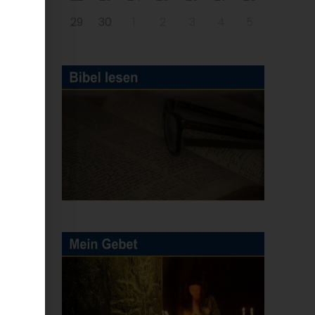
in
29
30
1
2
3
4
5
lt
,
r
E-
Mail