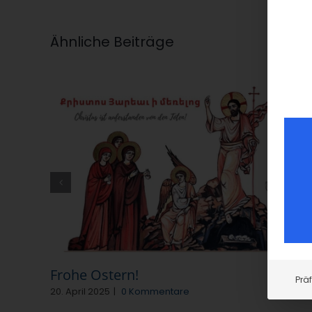
Ähnliche Beiträge
Frohe Ostern!
Prä
20. April 2025
|
0 Kommentare