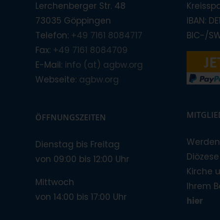
Lerchenberger Str. 48
Kreissp
73035 Göppingen
IBAN: D
Telefon:
+49 7161 8084717
BIC-/S
Fax:
+49 7161 8084709
E-Mail:
info (at) agbw.org
Webseite:
agbw.org
MITGLI
ÖFFNUNGSZEITEN
Werden 
Dienstag bis Freitag
Diözese!
von 09:00 bis 12:00 Uhr
Kirche 
Mittwoch
Ihrem B
von 14:00 bis 17:00 Uhr
hier