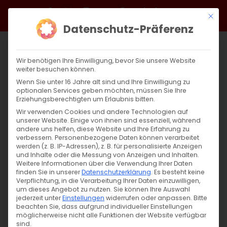
Zum
Facebook
X
Instagram
YouTube
Spotify
Telegram
LinkedIn
SoundCloud
Mit di
Inhalt
Datenschutz-Präferenz
springen
Wir benötigen Ihre Einwilligung, bevor Sie unsere Website
weiter besuchen können.
Wenn Sie unter 16 Jahre alt sind und Ihre Einwilligung zu
optionalen Services geben möchten, müssen Sie Ihre
Erziehungsberechtigten um Erlaubnis bitten.
Wir verwenden Cookies und andere Technologien auf
unserer Website. Einige von ihnen sind essenziell, während
andere uns helfen, diese Website und Ihre Erfahrung zu
Zurück
Vor
verbessern.
Personenbezogene Daten können verarbeitet
werden (z. B. IP-Adressen), z. B. für personalisierte Anzeigen
und Inhalte oder die Messung von Anzeigen und Inhalten.
Weitere Informationen über die Verwendung Ihrer Daten
finden Sie in unserer
Datenschutzerklärung
.
Es besteht keine
Wort zum Sonntag am 08.02.2020
Verpflichtung, in die Verarbeitung Ihrer Daten einzuwilligen,
um dieses Angebot zu nutzen.
Sie können Ihre Auswahl
8. Februar 2020
jederzeit unter
Einstellungen
|
Abteilung Glaube
widerrufen oder anpassen.
,
Unkategorisiert
,
Wort
Bitte
beachten Sie, dass aufgrund individueller Einstellungen
zum Sonntag
möglicherweise nicht alle Funktionen der Website verfügbar
sind.