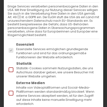
Einige Services verarbeiten personenbezogene Daten in den
USA. Mit Ihrer Einwilligung zur Nutzung dieser Services willigen
Sie auch in die Verarbeitung Ihrer Daten in den USA gemäß
Art. 49 (1) lit. a GDPR ein. Der EuGH stuft die USA als ein Land mit
unzureichendem Datenschutz nach EU-Standards ein. Es
besteht beispielsweise die Gefahr, dass US-Behörden
personenbezogene Daten in Überwachungsprogrammen
verarbeiten, ohne dass für Europäerinnen und Europäer eine
Klagemöglichkeit besteht.
Es folgt eine Liste der Service-Gruppen, für die
Essenziell
Essenzielle Services ermöglichen grundlegende
Funktionen und sind für das ordnungsgemäße
Funktionieren der Website erforderlich.
#AGBWPlätzchen
Statistik
Statistik-Cookies sammeln Nutzungsdaten, die uns
Aufschluss darüber geben, wie unsere Besucher mit
Plätzchen backen für den
unserer Website umgehen.
guten Zweck
Externe Medien
Inhalte von Videoplattformen und Social-Media-
Werde jetzt aktiv und unterstütze deine
Plattformen werden standardmäßig blockiert. Wenn
externe Services akzeptiert werden, ist für den Zugriff
Gemeinde
auf diese Inhalte keine manuelle Einwilligung mehr
erforderlich.