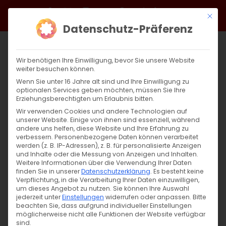
Zum
Facebook
X
Instagram
YouTube
Spotify
Telegram
LinkedIn
SoundCloud
Mit di
Inhalt
Datenschutz-Präferenz
springen
Wir benötigen Ihre Einwilligung, bevor Sie unsere Website
weiter besuchen können.
Wenn Sie unter 16 Jahre alt sind und Ihre Einwilligung zu
optionalen Services geben möchten, müssen Sie Ihre
Erziehungsberechtigten um Erlaubnis bitten.
Wir verwenden Cookies und andere Technologien auf
unserer Website. Einige von ihnen sind essenziell, während
andere uns helfen, diese Website und Ihre Erfahrung zu
Zurück
Vor
verbessern.
Personenbezogene Daten können verarbeitet
werden (z. B. IP-Adressen), z. B. für personalisierte Anzeigen
und Inhalte oder die Messung von Anzeigen und Inhalten.
Weitere Informationen über die Verwendung Ihrer Daten
finden Sie in unserer
Datenschutzerklärung
.
Es besteht keine
#AGBWPlätzchen
Verpflichtung, in die Verarbeitung Ihrer Daten einzuwilligen,
um dieses Angebot zu nutzen.
Sie können Ihre Auswahl
2. Dezember 2021
jederzeit unter
Einstellungen
|
Allgemein
widerrufen oder anpassen.
,
Gemeinde
,
Heimat schaffen
Bitte
beachten Sie, dass aufgrund individueller Einstellungen
möglicherweise nicht alle Funktionen der Website verfügbar
sind.