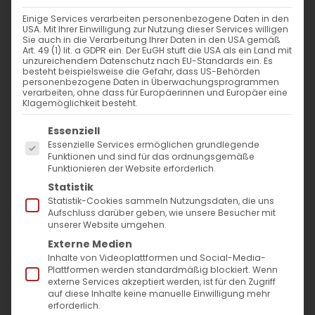
Einige Services verarbeiten personenbezogene Daten in den
USA. Mit Ihrer Einwilligung zur Nutzung dieser Services willigen
Sie auch in die Verarbeitung Ihrer Daten in den USA gemäß
Art. 49 (1) lit. a GDPR ein. Der EuGH stuft die USA als ein Land mit
unzureichendem Datenschutz nach EU-Standards ein. Es
besteht beispielsweise die Gefahr, dass US-Behörden
personenbezogene Daten in Überwachungsprogrammen
verarbeiten, ohne dass für Europäerinnen und Europäer eine
Klagemöglichkeit besteht.
Es folgt eine Liste der Service-Gruppen, für die
Essenziell
Essenzielle Services ermöglichen grundlegende
Am 15. August 2021 feiert die Armenische
Funktionen und sind für das ordnungsgemäße
Funktionieren der Website erforderlich.
Apostolische Kirche das Hochfest
Statistik
„Verapokhumn Surb Astvatsatsni“. Auf
Statistik-Cookies sammeln Nutzungsdaten, die uns
Aufschluss darüber geben, wie unsere Besucher mit
Deutsch ist das Fest in der katholischen
unserer Website umgehen.
Tradition als „Mariä Aufnahme in den
Externe Medien
Inhalte von Videoplattformen und Social-Media-
Himmel“ und in der orthodoxen Tradition als
Plattformen werden standardmäßig blockiert. Wenn
„Entschlafung der Gottesgebärerin“ bekannt.
externe Services akzeptiert werden, ist für den Zugriff
auf diese Inhalte keine manuelle Einwilligung mehr
Das Hochfest wird seit dem 5. Jahrhundert
erforderlich.