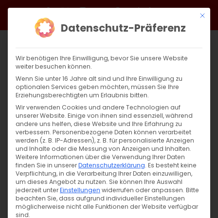
Zum
Facebook
X
Instagram
YouTube
Spotify
Telegram
LinkedIn
SoundCloud
Mit di
Inhalt
Datenschutz-Präferenz
springen
Wir benötigen Ihre Einwilligung, bevor Sie unsere Website
weiter besuchen können.
Wenn Sie unter 16 Jahre alt sind und Ihre Einwilligung zu
optionalen Services geben möchten, müssen Sie Ihre
Erziehungsberechtigten um Erlaubnis bitten.
Wir verwenden Cookies und andere Technologien auf
unserer Website. Einige von ihnen sind essenziell, während
andere uns helfen, diese Website und Ihre Erfahrung zu
Zurück
Vor
verbessern.
Personenbezogene Daten können verarbeitet
werden (z. B. IP-Adressen), z. B. für personalisierte Anzeigen
und Inhalte oder die Messung von Anzeigen und Inhalten.
Weitere Informationen über die Verwendung Ihrer Daten
finden Sie in unserer
Datenschutzerklärung
.
Es besteht keine
Astvatsatsin
Verpflichtung, in die Verarbeitung Ihrer Daten einzuwilligen,
um dieses Angebot zu nutzen.
Sie können Ihre Auswahl
14. August 2021
jederzeit unter
Einstellungen
|
Aktuell
,
Gemeinde
widerrufen oder anpassen.
,
Kirchenjahr
Bitte
beachten Sie, dass aufgrund individueller Einstellungen
möglicherweise nicht alle Funktionen der Website verfügbar
sind.