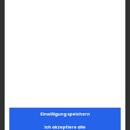
Der Völkermord an den Armeniern
10. April 2026
|
0 Kommentare
Kurz vor dem Gedenktag möchten wir
versuchen auf die Frage zu antworten: Was
ist der Völkermord an den Armeniern? Die
Ausrottung der Armenier im Osmanischen
Reich und in den umliegenden Regionen
zwischen 1915 und [...]
Einwilligung speichern
Ich akzeptiere alle