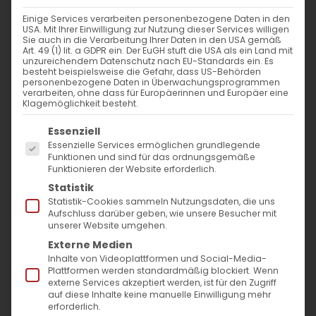
Einige Services verarbeiten personenbezogene Daten in den
USA. Mit Ihrer Einwilligung zur Nutzung dieser Services willigen
Sie auch in die Verarbeitung Ihrer Daten in den USA gemäß
Art. 49 (1) lit. a GDPR ein. Der EuGH stuft die USA als ein Land mit
unzureichendem Datenschutz nach EU-Standards ein. Es
besteht beispielsweise die Gefahr, dass US-Behörden
personenbezogene Daten in Überwachungsprogrammen
verarbeiten, ohne dass für Europäerinnen und Europäer eine
Klagemöglichkeit besteht.
Es folgt eine Liste der Service-Gruppen, für die
Essenziell
Essenzielle Services ermöglichen grundlegende
Funktionen und sind für das ordnungsgemäße
Funktionieren der Website erforderlich.
Statistik
Statistik-Cookies sammeln Nutzungsdaten, die uns
Aufschluss darüber geben, wie unsere Besucher mit
Stellungnahme der
unserer Website umgehen.
Externe Medien
Armenischen Gemeinde
Inhalte von Videoplattformen und Social-Media-
Baden-Württemberg
Plattformen werden standardmäßig blockiert. Wenn
externe Services akzeptiert werden, ist für den Zugriff
anlässlich des 106.
auf diese Inhalte keine manuelle Einwilligung mehr
erforderlich.
Gedenkjahres des