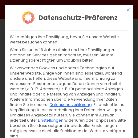
Zum
Facebook
X
Instagram
YouTube
Spotify
Telegram
LinkedIn
SoundCloud
Mit di
Inhalt
Datenschutz-Präferenz
springen
Wir benötigen Ihre Einwilligung, bevor Sie unsere Website
weiter besuchen können.
Wenn Sie unter 16 Jahre alt sind und Ihre Einwilligung zu
optionalen Services geben möchten, müssen Sie Ihre
Erziehungsberechtigten um Erlaubnis bitten.
Wir verwenden Cookies und andere Technologien auf
unserer Website. Einige von ihnen sind essenziell, während
andere uns helfen, diese Website und Ihre Erfahrung zu
Zurück
Vor
verbessern.
Personenbezogene Daten können verarbeitet
werden (z. B. IP-Adressen), z. B. für personalisierte Anzeigen
und Inhalte oder die Messung von Anzeigen und Inhalten.
Weitere Informationen über die Verwendung Ihrer Daten
finden Sie in unserer
Datenschutzerklärung
.
Es besteht keine
Stellungnahme der Gemeinde
Verpflichtung, in die Verarbeitung Ihrer Daten einzuwilligen,
um dieses Angebot zu nutzen.
Sie können Ihre Auswahl
24. April 2021
jederzeit unter
|
Einstellungen
Aktuell
,
Referat Presse &
widerrufen oder anpassen.
Bitte
beachten Sie, dass aufgrund individueller Einstellungen
Öffentlichkeitsarbeit
,
Stellungnahmen
möglicherweise nicht alle Funktionen der Website verfügbar
sind.