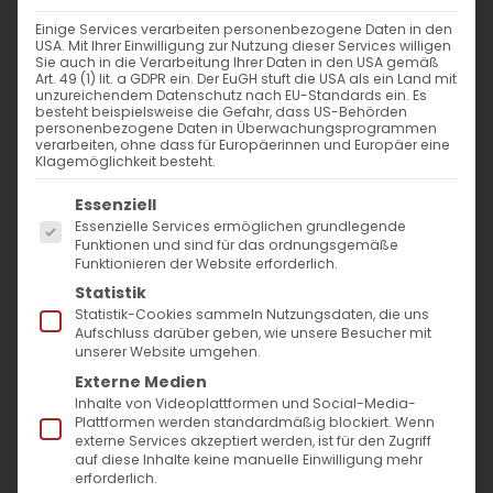
Einige Services verarbeiten personenbezogene Daten in den
USA. Mit Ihrer Einwilligung zur Nutzung dieser Services willigen
Sie auch in die Verarbeitung Ihrer Daten in den USA gemäß
Art. 49 (1) lit. a GDPR ein. Der EuGH stuft die USA als ein Land mit
unzureichendem Datenschutz nach EU-Standards ein. Es
besteht beispielsweise die Gefahr, dass US-Behörden
personenbezogene Daten in Überwachungsprogrammen
verarbeiten, ohne dass für Europäerinnen und Europäer eine
Klagemöglichkeit besteht.
Es folgt eine Liste der Service-Gruppen, für die
Essenziell
Essenzielle Services ermöglichen grundlegende
Funktionen und sind für das ordnungsgemäße
Funktionieren der Website erforderlich.
Statistik
Statistik-Cookies sammeln Nutzungsdaten, die uns
Weihnachtsbrief vom Pfarrer
Aufschluss darüber geben, wie unsere Besucher mit
unserer Website umgehen.
Diradur
Externe Medien
an die Gemeinde und Freunde
Inhalte von Videoplattformen und Social-Media-
Plattformen werden standardmäßig blockiert. Wenn
externe Services akzeptiert werden, ist für den Zugriff
auf diese Inhalte keine manuelle Einwilligung mehr
erforderlich.