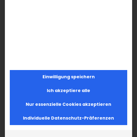
Ähnliche Beiträge
Im Fokus: August
Sichtbar sein, ins
2. August 2026
Gespräch
Einwilligung speichern
kommen
Ich akzeptiere alle
19. Juli 2026
Nur essenzielle Cookies akzeptieren
Individuelle Datenschutz-Präferenzen