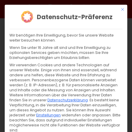
Zum
Facebook
X
Instagram
YouTube
Spotify
Telegram
LinkedIn
SoundCloud
Mit di
Inhalt
Datenschutz-Präferenz
springen
Wir benötigen Ihre Einwilligung, bevor Sie unsere Website
weiter besuchen können.
Wenn Sie unter 16 Jahre alt sind und Ihre Einwilligung zu
optionalen Services geben möchten, müssen Sie Ihre
Erziehungsberechtigten um Erlaubnis bitten.
Wir verwenden Cookies und andere Technologien auf
unserer Website. Einige von ihnen sind essenziell, während
andere uns helfen, diese Website und Ihre Erfahrung zu
Zurück
Vor
verbessern.
Personenbezogene Daten können verarbeitet
werden (z. B. IP-Adressen), z. B. für personalisierte Anzeigen
und Inhalte oder die Messung von Anzeigen und Inhalten.
Weitere Informationen über die Verwendung Ihrer Daten
finden Sie in unserer
Datenschutzerklärung
.
Es besteht keine
Weihnachtsbrief vom Pfarrer Diradur
Verpflichtung, in die Verarbeitung Ihrer Daten einzuwilligen,
um dieses Angebot zu nutzen.
Sie können Ihre Auswahl
23. Dezember 2021
jederzeit unter
Einstellungen
|
Allgemein
widerrufen oder anpassen.
,
Gemeinde
,
Sardaryan
Bitte
beachten Sie, dass aufgrund individueller Einstellungen
möglicherweise nicht alle Funktionen der Website verfügbar
sind.