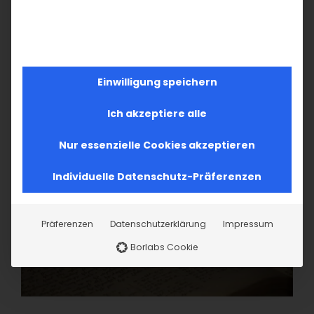
10
11
12
13
14
15
16
17
18
19
20
21
22
23
24
25
26
27
28
29
30
Einwilligung speichern
Ich akzeptiere alle
Nur essenzielle Cookies akzeptieren
Individuelle Datenschutz-Präferenzen
Präferenzen
Datenschutzerklärung
Impressum
Borlabs Cookie