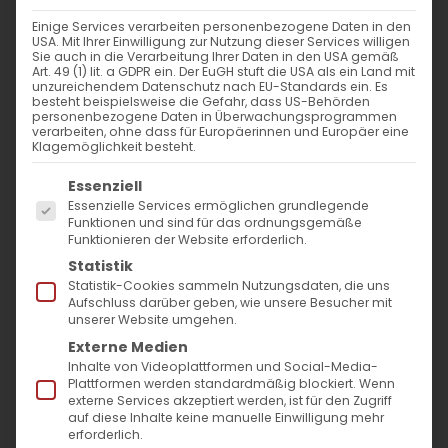
Einige Services verarbeiten personenbezogene Daten in den
Am 06. Januar feierte die Armenische
USA. Mit Ihrer Einwilligung zur Nutzung dieser Services willigen
Sie auch in die Verarbeitung Ihrer Daten in den USA gemäß
Apostolische Kirche
Weihnachten
. Den Surb
Art. 49 (1) lit. a GDPR ein. Der EuGH stuft die USA als ein Land mit
unzureichendem Datenschutz nach EU-Standards ein. Es
Patarag (die Hl. Liturgie) zelebrierte der
besteht beispielsweise die Gefahr, dass US-Behörden
personenbezogene Daten in Überwachungsprogrammen
Gemeindepfarrer der Armenischen
verarbeiten, ohne dass für Europäerinnen und Europäer eine
Klagemöglichkeit besteht.
Gemeinde Baden-Württemberg Dr. Diradur
Es folgt eine Liste der Service-Gruppen, für die
Sardaryan in der Lutherkirche Bad
Essenziell
Essenzielle Services ermöglichen grundlegende
Cannstatt. Im Anschluss an der Liturgie fand
Funktionen und sind für das ordnungsgemäße
Funktionieren der Website erforderlich.
die Wasserweihe, wodurch an die Taufe
Statistik
Christi erinnert wird, statt.
Statistik-Cookies sammeln Nutzungsdaten, die uns
Während des Surb Patarag wurde die
Aufschluss darüber geben, wie unsere Besucher mit
unserer Website umgehen.
Weihnachtspredigt des Primas der
Externe Medien
Armenischen Kirche in Deutschland S. E.
Inhalte von Videoplattformen und Social-Media-
Plattformen werden standardmäßig blockiert. Wenn
Bischof Serovpe Isakhanyan
gelesen. Zum
externe Services akzeptiert werden, ist für den Zugriff
auf diese Inhalte keine manuelle Einwilligung mehr
Kreuzespaten der Wasserweihe wurde
erforderlich.