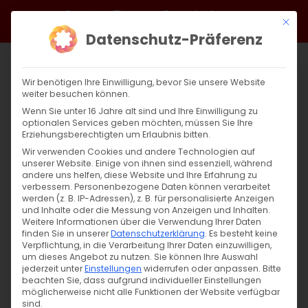
Zum
Facebook
X
Instagram
YouTube
Spotify
Telegram
LinkedIn
SoundCloud
Mit di
Inhalt
Datenschutz-Präferenz
springen
Wir benötigen Ihre Einwilligung, bevor Sie unsere Website
weiter besuchen können.
Wenn Sie unter 16 Jahre alt sind und Ihre Einwilligung zu
optionalen Services geben möchten, müssen Sie Ihre
Erziehungsberechtigten um Erlaubnis bitten.
Wir verwenden Cookies und andere Technologien auf
unserer Website. Einige von ihnen sind essenziell, während
andere uns helfen, diese Website und Ihre Erfahrung zu
Zurück
Vor
verbessern.
Personenbezogene Daten können verarbeitet
werden (z. B. IP-Adressen), z. B. für personalisierte Anzeigen
und Inhalte oder die Messung von Anzeigen und Inhalten.
Weitere Informationen über die Verwendung Ihrer Daten
finden Sie in unserer
Datenschutzerklärung
.
Es besteht keine
Armenische Weihnachten in Stuttgart
Verpflichtung, in die Verarbeitung Ihrer Daten einzuwilligen,
um dieses Angebot zu nutzen.
Sie können Ihre Auswahl
7. Januar 2022
jederzeit unter
Einstellungen
|
Allgemein
,
widerrufen oder anpassen.
Gemeinde
,
Kirchenjahr
Bitte
beachten Sie, dass aufgrund individueller Einstellungen
möglicherweise nicht alle Funktionen der Website verfügbar
sind.