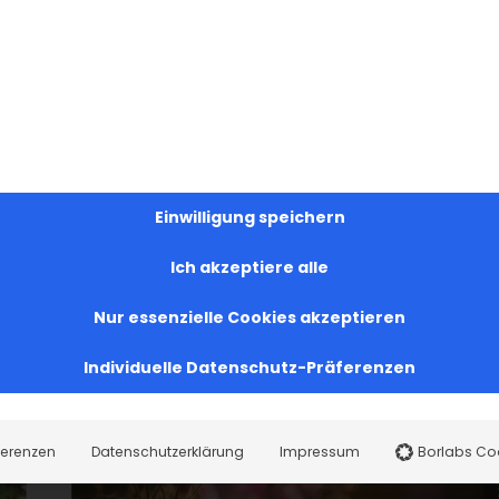
Facebook
X
LinkedIn
WhatsApp
Telegram
Pinterest
Vk
Einwilligung speichern
Ich akzeptiere alle
Nur essenzielle Cookies akzeptieren
Individuelle Datenschutz-Präferenzen
ferenzen
Datenschutzerklärung
Impressum
Borlabs Co