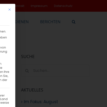
rvice
Kontakt
Impressum
Datenschutz
Mit diesem Button wird der Dialog geschlossen. Seine Funktionalität
EN
DIENEN
BERICHTEN
nnen.
geben
 von
hrung
SUCHE
n
Suche
ie
en Ihre
nach:
n Sie,
n der
AKTUELLES
hrer
n Land
Im Fokus: August
sweise