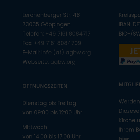
Lerchenberger Str. 48
Kreissp
73035 Göppingen
IBAN: D
Telefon:
+49 7161 8084717
BIC-/S
Fax:
+49 7161 8084709
E-Mail:
info (at) agbw.org
Webseite:
agbw.org
MITGLI
ÖFFNUNGSZEITEN
Werden 
Dienstag bis Freitag
Diözese!
von 09:00 bis 12:00 Uhr
Kirche 
Mittwoch
Ihrem B
von 14:00 bis 17:00 Uhr
hier