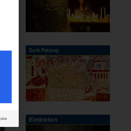
E-
Mail
okie