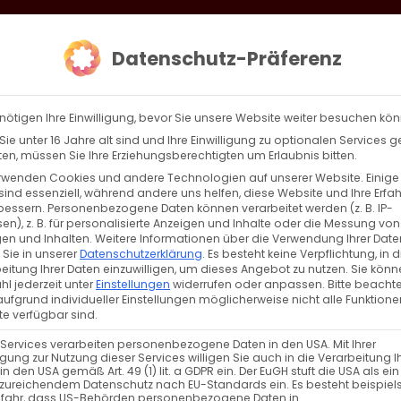
loud
AKTION HEIMAT SCHAFFEN!
Gottesdienste & Events
Se
Datenschutz-Präferenz
AGBW
WIR
BEKENN
nötigen Ihre Einwilligung, bevor Sie unsere Website weiter besuchen kö
ie unter 16 Jahre alt sind und Ihre Einwilligung zu optionalen Services 
n, müssen Sie Ihre Erziehungsberechtigten um Erlaubnis bitten.
rwenden Cookies und andere Technologien auf unserer Website. Einige
sind essenziell, während andere uns helfen, diese Website und Ihre Erfa
Zurück
Vor
bessern.
Personenbezogene Daten können verarbeitet werden (z. B. IP-
en), z. B. für personalisierte Anzeigen und Inhalte oder die Messung von
en und Inhalten.
Weitere Informationen über die Verwendung Ihrer Date
 Sie in unserer
Datenschutzerklärung
.
Es besteht keine Verpflichtung, in d
eitung Ihrer Daten einzuwilligen, um dieses Angebot zu nutzen.
Sie könn
l jederzeit unter
Einstellungen
widerrufen oder anpassen.
Bitte beachte
ufgrund individueller Einstellungen möglicherweise nicht alle Funktione
e verfügbar sind.
 Services verarbeiten personenbezogene Daten in den USA. Mit Ihrer
ligung zur Nutzung dieser Services willigen Sie auch in die Verarbeitung I
in den USA gemäß Art. 49 (1) lit. a GDPR ein. Der EuGH stuft die USA als ei
zureichendem Datenschutz nach EU-Standards ein. Es besteht beispiel
ԾՆԱՒ ԵՒ ՅԱՅՏՆԵՑԱՒ,
efahr, dass US-Behörden personenbezogene Daten in