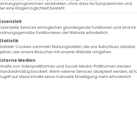
achungsprogrammen verarbeiten, ohne dass für Europäerinnen und
 ՄԵԶ ՄԵԾ ԱՒԵՏԻՍ
er eine Klagemöglichkeit besteht.
–
olgt eine Liste der Service-Gruppen, für die eine Ein
Essenziell
GEBOREN UND ERSCHIENEN.
Essenzielle Services ermöglichen grundlegende Funktionen und sind für
ordnungsgemäße Funktionieren der Website erforderlich.
FT FÜR EUCH UND FÜR UNS!
Statistik
Statistik-Cookies sammeln Nutzungsdaten, die uns Aufschluss darüber
geben, wie unsere Besucher mit unserer Website umgehen.
Externe Medien
Inhalte von Videoplattformen und Social-Media-Plattformen werden
standardmäßig blockiert. Wenn externe Services akzeptiert werden, ist f
Zugriff auf diese Inhalte keine manuelle Einwilligung mehr erforderlich.
berg e.V.
Gottes Segen