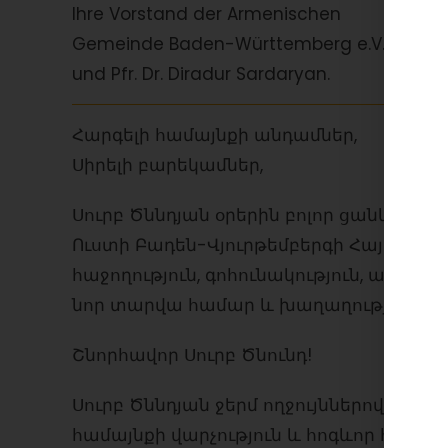
Ihre Vorstand der Armenischen
Gemeinde Baden-Württemberg e.V.
und Pfr. Dr. Diradur Sardaryan.
Հարգելի համայնքի անդամներ,
Սիրելի բարեկամներ,
Սուրբ Ծննդյան օրերին բոլոր ցանկությո
Ուստի Բադեն-Վյուրթեմբերգի Հայ Համայ
հաջողություն, գոհունակություն, առողջո
նոր տարվա համար և խաղաղություն Աշ
Շնորհավոր Սուրբ Ծնունդ!
Սուրբ Ծննդյան ջերմ ողջույններով,
համայնքի վարչություն և հոգևոր հովիվ