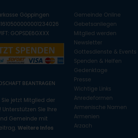
arkasse Göppingen
Gemeinde Online
E11610500000001234026
Gebetsanliegen
WIFT: GOPSDE6GXXX
Mitglied werden
Newsletter
Gottesdienste & Events
Spenden & Helfen
Gedenktage
Presse
EDSCHAFT BEANTRAGEN
Wichtige Links
Anredeformen
Sie jetzt Mitglied der
Armenische Namen
 Unterstützen Sie Ihre
Armenien
und Gemeinde mit
Arzach
eitrag.
Weitere Infos