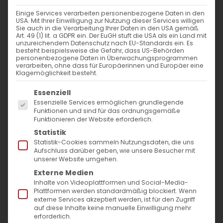
Einige Services verarbeiten personenbezogene Daten in den
Am 28. Mai feiern die Armenier den Tag der
USA. Mit Ihrer Einwilligung zur Nutzung dieser Services willigen
Sie auch in die Verarbeitung Ihrer Daten in den USA gemäß
Republik
. 1918 wurde am 28. Mai die
Erste
Art. 49 (1) lit. a GDPR ein. Der EuGH stuft die USA als ein Land mit
unzureichendem Datenschutz nach EU-Standards ein. Es
Demokratische Republik Armenien
besteht beispielsweise die Gefahr, dass US-Behörden
personenbezogene Daten in Überwachungsprogrammen
ausgerufen. Heute ist es ein
verarbeiten, ohne dass für Europäerinnen und Europäer eine
Klagemöglichkeit besteht.
Nationalfeiertag in Armenien. Nach einer
Es folgt eine Liste der Service-Gruppen, für die
langen Pause im Bereich der kulturellen
Essenziell
Essenzielle Services ermöglichen grundlegende
Aktivitäten, fand am 28. Mai 2022, in
Funktionen und sind für das ordnungsgemäße
Funktionieren der Website erforderlich.
Stuttgart, ein Konzert mit armenischer
Statistik
Volks- und Troubadourmusik statt.
Statistik-Cookies sammeln Nutzungsdaten, die uns
Aufschluss darüber geben, wie unsere Besucher mit
unserer Website umgehen.
Das Programm eröffnete der
Externe Medien
Gemeindepfarrer Dr. Diradur Sardaryan. In
Inhalte von Videoplattformen und Social-Media-
seiner Ansprach betonte er die Rolle der
Plattformen werden standardmäßig blockiert. Wenn
externe Services akzeptiert werden, ist für den Zugriff
Einheit der Nation, die Grundlage einer
auf diese Inhalte keine manuelle Einwilligung mehr
erforderlich.
erfolgreichen Entwicklung sei. Eine derartige