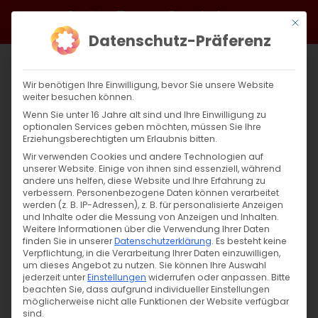
Zum
Facebook
X
Instagram
YouTube
Spotify
Telegram
LinkedIn
SoundCloud
Mit di
Inhalt
Datenschutz-Präferenz
springen
Wir benötigen Ihre Einwilligung, bevor Sie unsere Website
weiter besuchen können.
Wenn Sie unter 16 Jahre alt sind und Ihre Einwilligung zu
optionalen Services geben möchten, müssen Sie Ihre
Erziehungsberechtigten um Erlaubnis bitten.
Wir verwenden Cookies und andere Technologien auf
unserer Website. Einige von ihnen sind essenziell, während
andere uns helfen, diese Website und Ihre Erfahrung zu
Zurück
Vor
verbessern.
Personenbezogene Daten können verarbeitet
werden (z. B. IP-Adressen), z. B. für personalisierte Anzeigen
und Inhalte oder die Messung von Anzeigen und Inhalten.
Weitere Informationen über die Verwendung Ihrer Daten
finden Sie in unserer
Datenschutzerklärung
.
Es besteht keine
Konzert zum Tag der Republik
Verpflichtung, in die Verarbeitung Ihrer Daten einzuwilligen,
um dieses Angebot zu nutzen.
Sie können Ihre Auswahl
3. Juni 2022
jederzeit unter
|
Allgemein
Einstellungen
widerrufen oder anpassen.
Bitte
beachten Sie, dass aufgrund individueller Einstellungen
möglicherweise nicht alle Funktionen der Website verfügbar
sind.