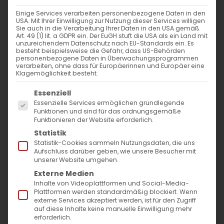
Einige Services verarbeiten personenbezogene Daten in den
USA. Mit Ihrer Einwilligung zur Nutzung dieser Services willigen
Sie auch in die Verarbeitung Ihrer Daten in den USA gemäß
Art. 49 (1) lit. a GDPR ein. Der EuGH stuft die USA als ein Land mit
unzureichendem Datenschutz nach EU-Standards ein. Es
besteht beispielsweise die Gefahr, dass US-Behörden
personenbezogene Daten in Überwachungsprogrammen
verarbeiten, ohne dass für Europäerinnen und Europäer eine
Klagemöglichkeit besteht.
Es folgt eine Liste der Service-Gruppen, für die
Essenziell
Essenzielle Services ermöglichen grundlegende
Funktionen und sind für das ordnungsgemäße
Funktionieren der Website erforderlich.
Statistik
Statistik-Cookies sammeln Nutzungsdaten, die uns
Kreuzerhöhungsfest 2022
Aufschluss darüber geben, wie unsere Besucher mit
unserer Website umgehen.
Am
11.09.2022
feiert die Armenische
Externe Medien
Inhalte von Videoplattformen und Social-Media-
Apostolische Kirche das
Plattformen werden standardmäßig blockiert. Wenn
Kreuzerhöhungsfest
.
externe Services akzeptiert werden, ist für den Zugriff
auf diese Inhalte keine manuelle Einwilligung mehr
erforderlich.