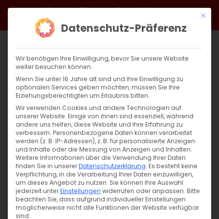
Zum
Facebook
X
Instagram
YouTube
Spotify
Telegram
LinkedIn
SoundCloud
Mit di
Inhalt
Datenschutz-Präferenz
springen
Wir benötigen Ihre Einwilligung, bevor Sie unsere Website
weiter besuchen können.
Wenn Sie unter 16 Jahre alt sind und Ihre Einwilligung zu
optionalen Services geben möchten, müssen Sie Ihre
Erziehungsberechtigten um Erlaubnis bitten.
Wir verwenden Cookies und andere Technologien auf
unserer Website. Einige von ihnen sind essenziell, während
andere uns helfen, diese Website und Ihre Erfahrung zu
Zurück
Vor
verbessern.
Personenbezogene Daten können verarbeitet
werden (z. B. IP-Adressen), z. B. für personalisierte Anzeigen
und Inhalte oder die Messung von Anzeigen und Inhalten.
Weitere Informationen über die Verwendung Ihrer Daten
finden Sie in unserer
Datenschutzerklärung
.
Es besteht keine
Kreuzerhöhung 2022
Verpflichtung, in die Verarbeitung Ihrer Daten einzuwilligen,
um dieses Angebot zu nutzen.
Sie können Ihre Auswahl
1. September 2022
jederzeit unter
Einstellungen
|
Aktuell
widerrufen oder anpassen.
Bitte
beachten Sie, dass aufgrund individueller Einstellungen
möglicherweise nicht alle Funktionen der Website verfügbar
sind.