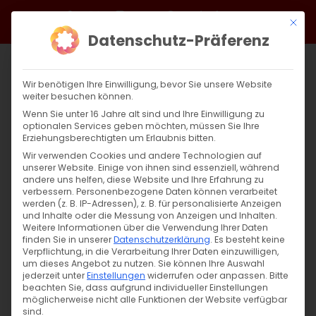
Zum
Facebook
X
Instagram
YouTube
Spotify
Telegram
LinkedIn
SoundCloud
Mit di
Inhalt
Datenschutz-Präferenz
springen
Wir benötigen Ihre Einwilligung, bevor Sie unsere Website
weiter besuchen können.
Wenn Sie unter 16 Jahre alt sind und Ihre Einwilligung zu
optionalen Services geben möchten, müssen Sie Ihre
Erziehungsberechtigten um Erlaubnis bitten.
Wir verwenden Cookies und andere Technologien auf
unserer Website. Einige von ihnen sind essenziell, während
andere uns helfen, diese Website und Ihre Erfahrung zu
Zurück
Vor
verbessern.
Personenbezogene Daten können verarbeitet
werden (z. B. IP-Adressen), z. B. für personalisierte Anzeigen
und Inhalte oder die Messung von Anzeigen und Inhalten.
Weitere Informationen über die Verwendung Ihrer Daten
finden Sie in unserer
Datenschutzerklärung
.
Es besteht keine
Multireligiöses Friedensgebet
Verpflichtung, in die Verarbeitung Ihrer Daten einzuwilligen,
um dieses Angebot zu nutzen.
Sie können Ihre Auswahl
16. März 2022
jederzeit unter
|
Einstellungen
Allgemein
widerrufen oder anpassen.
Bitte
beachten Sie, dass aufgrund individueller Einstellungen
möglicherweise nicht alle Funktionen der Website verfügbar
sind.