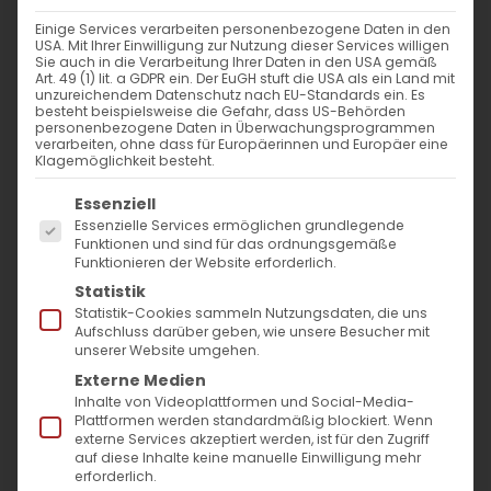
Einige Services verarbeiten personenbezogene Daten in den
Rat der Religionen
USA. Mit Ihrer Einwilligung zur Nutzung dieser Services willigen
Sie auch in die Verarbeitung Ihrer Daten in den USA gemäß
Stuttgart:
Art. 49 (1) lit. a GDPR ein. Der EuGH stuft die USA als ein Land mit
unzureichendem Datenschutz nach EU-Standards ein. Es
besteht beispielsweise die Gefahr, dass US-Behörden
multireligiöses
personenbezogene Daten in Überwachungsprogrammen
verarbeiten, ohne dass für Europäerinnen und Europäer eine
Klagemöglichkeit besteht.
Friedensgebet
Es folgt eine Liste der Service-Gruppen, für die
Essenziell
Essenzielle Services ermöglichen grundlegende
Funktionen und sind für das ordnungsgemäße
Funktionieren der Website erforderlich.
Am Sonntag, 20. März 2022,
Statistik
beten ab 11.30 Uhr auf dem
Statistik-Cookies sammeln Nutzungsdaten, die uns
Aufschluss darüber geben, wie unsere Besucher mit
Stauffenbergplatz (Stuttgart-
unserer Website umgehen.
Externe Medien
Mitte) verschiedene
Inhalte von Videoplattformen und Social-Media-
Religionsgemeinschaften
Plattformen werden standardmäßig blockiert. Wenn
externe Services akzeptiert werden, ist für den Zugriff
gemeinsam für Frieden in der
auf diese Inhalte keine manuelle Einwilligung mehr
erforderlich.
Ukraine.