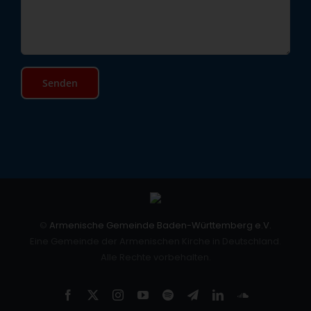
©
Armenische Gemeinde Baden-Württemberg e.V.
Eine Gemeinde der Armenischen Kirche in Deutschland.
Alle Rechte vorbehalten.
Facebook
X
Instagram
YouTube
Spotify
Telegram
LinkedIn
SoundCloud