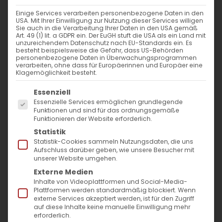
Einige Services verarbeiten personenbezogene Daten in den
USA. Mit Ihrer Einwilligung zur Nutzung dieser Services willigen
Sie auch in die Verarbeitung Ihrer Daten in den USA gemäß
Namensgebung Christi
Art. 49 (1) lit. a GDPR ein. Der EuGH stuft die USA als ein Land mit
unzureichendem Datenschutz nach EU-Standards ein. Es
besteht beispielsweise die Gefahr, dass US-Behörden
Das Fest der Namensgebung
personenbezogene Daten in Überwachungsprogrammen
verarbeiten, ohne dass für Europäerinnen und Europäer eine
(Beschneidung) des Herrn wird am 13.
Klagemöglichkeit besteht.
Januar begangen. Das Evangelium nach
Es folgt eine Liste der Service-Gruppen, für die
Essenziell
Lukas berichtet über die Beschneidung des
Essenzielle Services ermöglichen grundlegende
Funktionen und sind für das ordnungsgemäße
Herrn. Sie fand am achten Tag nach der
Funktionieren der Website erforderlich.
Geburt Christi statt. Auch jetzt wird dieses
Statistik
Statistik-Cookies sammeln Nutzungsdaten, die uns
Ereignis acht Tage nach Weihnachten
Aufschluss darüber geben, wie unsere Besucher mit
unserer Website umgehen.
gefeiert.
Externe Medien
Inhalte von Videoplattformen und Social-Media-
Das Ritual
Plattformen werden standardmäßig blockiert. Wenn
externe Services akzeptiert werden, ist für den Zugriff
auf diese Inhalte keine manuelle Einwilligung mehr
Das Ritual der Beschneidung geht auf die
erforderlich.