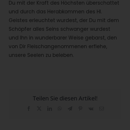
Du mit der Kraft des Höchsten überschattet
und durch das Herabkommen des Hl.
Geistes erleuchtet wurdest, der Du mit dem
Schöpfer alles Seins schwanger wurdest
und Ihn in wunderbarer Weise gebarst, den
von Dir Fleischangenommenen erflehe,
unsere Seelen zu beleben.
Teilen Sie diesen Artikel!
Facebook
X
LinkedIn
WhatsApp
Telegram
Pinterest
Vk
E-
Mail