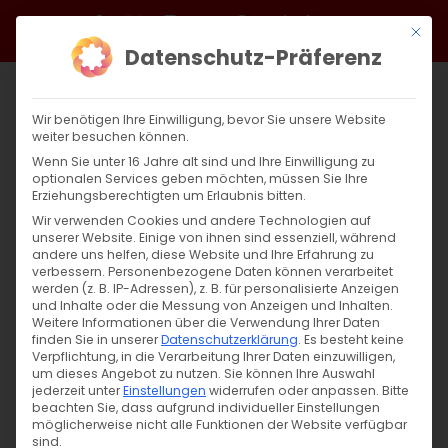
Zum
Facebook
X
Instagram
YouTube
Spotify
Telegram
LinkedIn
SoundCloud
Mit di
Inhalt
Datenschutz-Präferenz
springen
Wir benötigen Ihre Einwilligung, bevor Sie unsere Website
weiter besuchen können.
Wenn Sie unter 16 Jahre alt sind und Ihre Einwilligung zu
optionalen Services geben möchten, müssen Sie Ihre
Erziehungsberechtigten um Erlaubnis bitten.
Wir verwenden Cookies und andere Technologien auf
unserer Website. Einige von ihnen sind essenziell, während
andere uns helfen, diese Website und Ihre Erfahrung zu
Zurück
Vor
verbessern.
Personenbezogene Daten können verarbeitet
werden (z. B. IP-Adressen), z. B. für personalisierte Anzeigen
und Inhalte oder die Messung von Anzeigen und Inhalten.
Weitere Informationen über die Verwendung Ihrer Daten
finden Sie in unserer
Datenschutzerklärung
.
Es besteht keine
Namensgebung Christi
Verpflichtung, in die Verarbeitung Ihrer Daten einzuwilligen,
um dieses Angebot zu nutzen.
Sie können Ihre Auswahl
13. Januar 2022
jederzeit unter
Einstellungen
|
Glaubensfragen
widerrufen oder anpassen.
,
Kirchenjahr
Bitte
beachten Sie, dass aufgrund individueller Einstellungen
möglicherweise nicht alle Funktionen der Website verfügbar
sind.