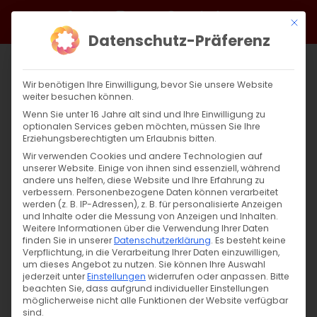
Zum
Facebook
X
Instagram
YouTube
Spotify
Telegram
LinkedIn
SoundCloud
Mit di
Inhalt
Datenschutz-Präferenz
springen
Wir benötigen Ihre Einwilligung, bevor Sie unsere Website
weiter besuchen können.
Wenn Sie unter 16 Jahre alt sind und Ihre Einwilligung zu
optionalen Services geben möchten, müssen Sie Ihre
Erziehungsberechtigten um Erlaubnis bitten.
Wir verwenden Cookies und andere Technologien auf
unserer Website. Einige von ihnen sind essenziell, während
andere uns helfen, diese Website und Ihre Erfahrung zu
Zurück
Vor
verbessern.
Personenbezogene Daten können verarbeitet
werden (z. B. IP-Adressen), z. B. für personalisierte Anzeigen
und Inhalte oder die Messung von Anzeigen und Inhalten.
Weitere Informationen über die Verwendung Ihrer Daten
finden Sie in unserer
Datenschutzerklärung
.
Es besteht keine
Tagesausflug für Jugend
Verpflichtung, in die Verarbeitung Ihrer Daten einzuwilligen,
um dieses Angebot zu nutzen.
Sie können Ihre Auswahl
9. März 2022
jederzeit unter
|
Einstellungen
Allgemein
,
JA AGBW
widerrufen oder anpassen.
,
Jugend
,
Jugendausflug
Bitte
,
beachten Sie, dass aufgrund individueller Einstellungen
Jugendausschuss
,
Tagesausflug
möglicherweise nicht alle Funktionen der Website verfügbar
sind.