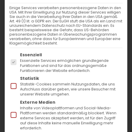
Einige Services verarbeiten personenbezogene Daten in den
USA. Mit Ihrer Einwilligung zur Nutzung dieser Services willigen
Sie auch in die Verarbeitung Ihrer Daten in den USA gemäß
Tagesausflug nach Heidelberg
Art. 49 (1) lit. a GDPR ein. Der EuGH stuft die USA als ein Land mit
unzureichendem Datenschutz nach EU-Standards ein. Es
besteht beispielsweise die Gefahr, dass US-Behörden
Erlebnisfreizeit, Begegnung &
personenbezogene Daten in Überwachungsprogrammen
verarbeiten, ohne dass für Europäerinnen und Europäer eine
Austausch
Klagemöglichkeit besteht.
Es folgt eine Liste der Service-Gruppen, für die
Wir laden Dich
zu einer
Essenziell
Essenzielle Services ermöglichen grundlegende
abwechslungsreichen Freizeitgestaltung,
Funktionen und sind für das ordnungsgemäße
Funktionieren der Website erforderlich.
Begegnung & Austausch in die schöne
Statistik
Neckarstadt Heidelberg ein. Hier ist es bei
Statistik-Cookies sammeln Nutzungsdaten, die uns
Aufschluss darüber geben, wie unsere Besucher mit
jedem Wetter und zu jeder Jahreszeit schön.
unserer Website umgehen.
Externe Medien
Wir möchten die Sehenswürdigkeiten der
Inhalte von Videoplattformen und Social-Media-
Plattformen werden standardmäßig blockiert. Wenn
Stadt besichtigen, miteinander reden und
externe Services akzeptiert werden, ist für den Zugriff
uns mit Ideen für die Jugendarbeit in
auf diese Inhalte keine manuelle Einwilligung mehr
erforderlich.
unserer Gemeinde austauschen.