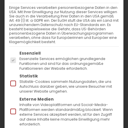
Einige Services verarbeiten personenbezogene Daten in den
Wir wünschen eine gesegnete
USA. Mit Ihrer Einwilligung zur Nutzung dieser Services willigen
Sie auch in die Verarbeitung Ihrer Daten in den USA gemäß
Schulzeit
Art. 49 (1) lit. a GDPR ein. Der EuGH stuft die USA als ein Land mit
unzureichendem Datenschutz nach EU-Standards ein. Es
besteht beispielsweise die Gefahr, dass US-Behörden
Die Armenische Gemeinde
personenbezogene Daten in Überwachungsprogrammen
verarbeiten, ohne dass für Europäerinnen und Europäer eine
Baden-Württemberg
Klagemöglichkeit besteht.
wünscht zum Schulanfang in
Es folgt eine Liste der Service-Gruppen, für die
Essenziell
Essenzielle Services ermöglichen grundlegende
Baden-Württemberg
Funktionen und sind für das ordnungsgemäße
allen Schülern und Lehrern viel
Funktionieren der Website erforderlich.
Statistik
Erfolg und Gottes Segen!
Statistik-Cookies sammeln Nutzungsdaten, die uns
Aufschluss darüber geben, wie unsere Besucher mit
Heute beginnt in Baden-Württemberg das
unserer Website umgehen.
neue Schuljahr. Unsere Gemeinde wünscht
Externe Medien
Inhalte von Videoplattformen und Social-Media-
allen Schülerinnen und Schülern, Lehrkräften
Plattformen werden standardmäßig blockiert. Wenn
externe Services akzeptiert werden, ist für den Zugriff
und Eltern viel Erfolg und reichlich Gottes
auf diese Inhalte keine manuelle Einwilligung mehr
Segen. Am kommenden
Sonntag wird nach
erforderlich.