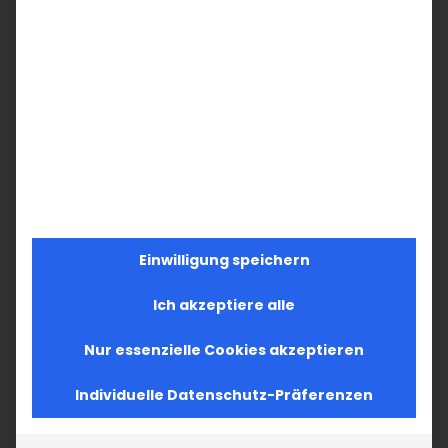
Facebook
X
LinkedIn
WhatsApp
Telegram
Pinterest
Vk
E-
Mail
Ähnliche Beiträge
Einwilligung speichern
Im Fokus: August
Im Fokus: Juli 2026
Ich akzeptiere alle
2. August 2026
11. Juli 2026
Nur essenzielle Cookies akzeptieren
Individuelle Datenschutz-Präferenzen