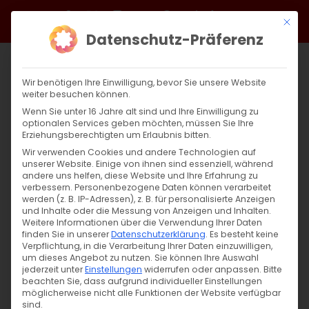
Zum
Facebook
X
Instagram
YouTube
Spotify
Telegram
LinkedIn
SoundCloud
Mit di
Inhalt
Datenschutz-Präferenz
springen
Wir benötigen Ihre Einwilligung, bevor Sie unsere Website
weiter besuchen können.
Wenn Sie unter 16 Jahre alt sind und Ihre Einwilligung zu
optionalen Services geben möchten, müssen Sie Ihre
Erziehungsberechtigten um Erlaubnis bitten.
Wir verwenden Cookies und andere Technologien auf
unserer Website. Einige von ihnen sind essenziell, während
andere uns helfen, diese Website und Ihre Erfahrung zu
Zurück
Vor
verbessern.
Personenbezogene Daten können verarbeitet
werden (z. B. IP-Adressen), z. B. für personalisierte Anzeigen
und Inhalte oder die Messung von Anzeigen und Inhalten.
Weitere Informationen über die Verwendung Ihrer Daten
finden Sie in unserer
Datenschutzerklärung
.
Es besteht keine
Wir wünschen eine gesegnete Schulzeit
Verpflichtung, in die Verarbeitung Ihrer Daten einzuwilligen,
um dieses Angebot zu nutzen.
Sie können Ihre Auswahl
12. September 2022
jederzeit unter
Einstellungen
|
Abteilung Bildung
widerrufen oder anpassen.
,
Aktuell
,
Jugend
Bitte
beachten Sie, dass aufgrund individueller Einstellungen
möglicherweise nicht alle Funktionen der Website verfügbar
sind.